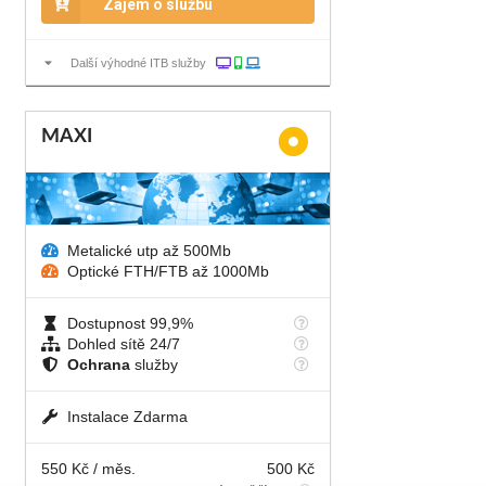
Zájem o službu
Další výhodné ITB služby
MAXI
Metalické utp až 500Mb
Optické FTH/FTB až 1000Mb
Dostupnost 99,9%
Dohled sítě 24/7
Ochrana
služby
Instalace Zdarma
550 Kč / měs.
500 Kč