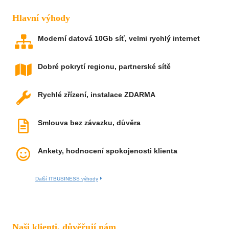
Hlavní výhody
Moderní datová 10Gb síť, velmi rychlý internet
Dobré pokrytí regionu, partnerské sítě
Rychlé zřízení, instalace ZDARMA
Smlouva bez závazku, důvěra
Ankety, hodnocení spokojenosti klienta
Další ITBUSINESS výhody
Naši klienti, důvěřují nám