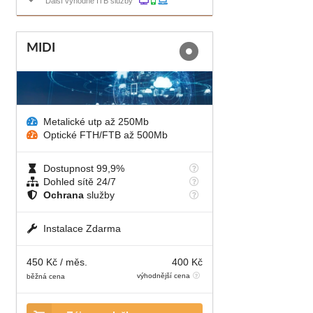
Další výhodné ITB služby
MIDI
Metalické utp až 250Mb
Optické FTH/FTB až 500Mb
Dostupnost 99,9%
Dohled sítě 24/7
Ochrana
služby
Instalace Zdarma
450 Kč / měs.
400 Kč
výhodnější cena
běžná cena