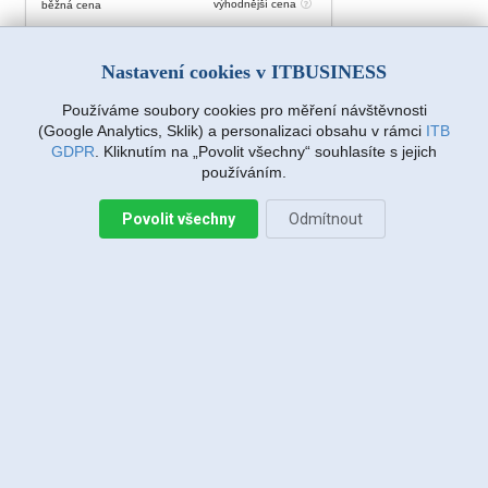
výhodnější cena
běžná cena
Zájem o službu
Nastavení cookies v ITBUSINESS
Používáme soubory cookies pro měření návštěvnosti
Další výhodné ITB služby
(Google Analytics, Sklik) a personalizaci obsahu v rámci
ITB
GDPR
. Kliknutím na „Povolit všechny“ souhlasíte s jejich
používáním.
Akce do 31.8.2026
při přechodu od konkurence bezplatná instalace,
Povolit všechny
Odmítnout
ukončení smlouvy vyřídíme za Vás, bezplatné služby po
dobu výpovědi
všechny ceny s dph
Časté otázky FAQ
Je v domácích tarifech nějaké sdílení?
Když k Vám přejdu, co mě to bude stát?
Umíte také zajistit wifi po mém domě/bytě?