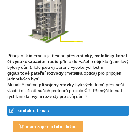
Připojení k internetu je řešeno přes
optický, metalický kabel
či vysokokapacitní radio
přímo do Vašeho objektu (panelový,
bytový dům), kde jsou vytvořeny vysokorychlostní
gigabitové páteřní rozvody
(metalika/optika) pro připojení
jednotlivých bytů.
Aktuálně máme
připojeny stovky
bytových domů přes naší
vlastní síť či síť našich partnerů po celé ČR. Přemýšlíte nad
rychlými datovými rozvody pro svůj dům?
kontaktujte nás
mám zájem o tuto službu