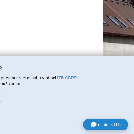
SS
a personalizaci obsahu v rámci
ITB GDPR
.
 používáním.
chatuj s ITB
Osobně
Mám zájem