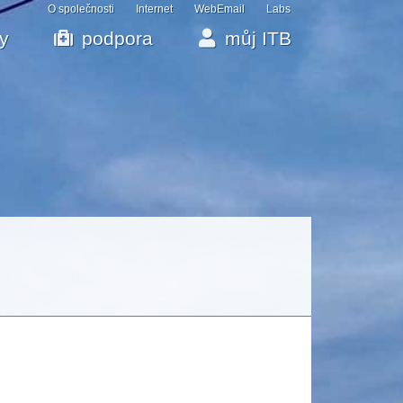
O společnosti
Internet
WebEmail
Labs
by
podpora
můj ITB