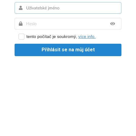
tento počítač je soukromý,
více info.