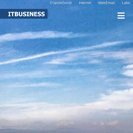
O společnosti
Internet
WebEmail
Labs