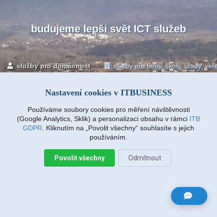
budujeme lepší svět ICT služeb
služby pro domácnost
služby pro firmy, školy, úřady, ve
Nastavení cookies v ITBUSINESS
internet
televize
volání
ICT
Používáme soubory cookies pro měření návštěvnosti
(Google Analytics, Sklik) a personalizaci obsahu v rámci
ITB
GDPR
. Kliknutím na „Povolit všechny“ souhlasíte s jejich
používáním.
PCservis
Povolit všechny
Odmítnout
Liberec