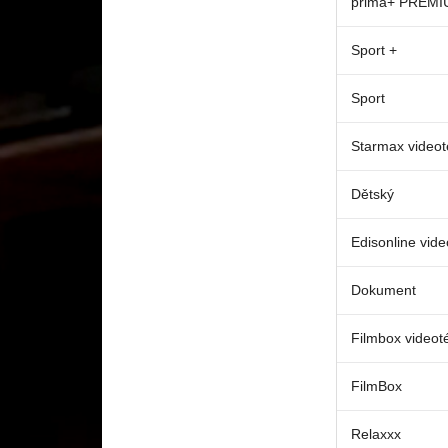
prima+ PREM
Sport +
Sport
Starmax video
Dětský
Edisonline vid
Dokument
Filmbox videot
FilmBox
Relaxxx