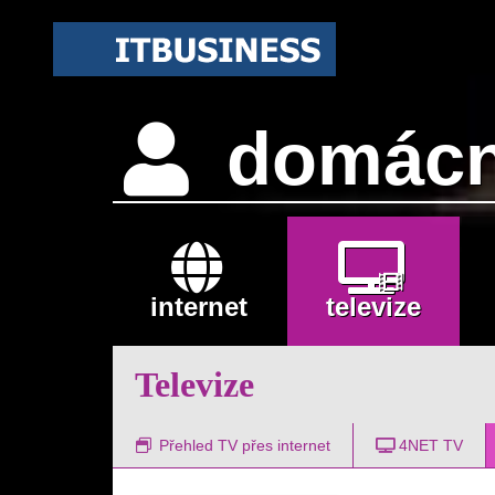
domácn
internet
televize
Televize
Přehled TV přes internet
4NET TV