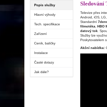
Sledování
Popis služby
Televize přes int
Hlavní výhody
Android, iOS, LG,
Standardní
7denn
Tech. specifikace
filmotéka
,
HBO 
datový tok
. Spou
Zařízení
Služby lze využív
Poskytovatelem s
Ceník, balíčky
Akční nabídka:
Instalace
Časté dotazy
Jak dále?