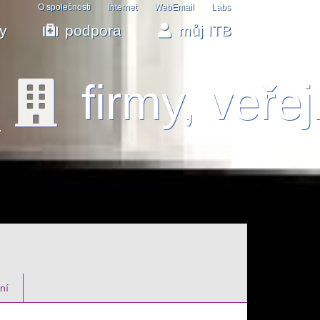
O společnosti
Internet
WebEmail
Labs
by
podpora
můj ITB
firmy, veře
ní