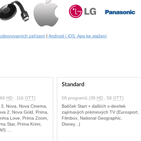
odporovaných zařízení
|
Android / iOS App ke stažení
Standard
(66
HD
, 116
OTT
)
58 programů (39
HD
, 58
OTT
)
 3, Nova, Nova Cinema,
Balíček Start + dalších x-desítek
ova 2, Nova Gold, Prima,
zajímavých prémiových TV (Eurosport,
rima Love, Prima Zoom,
Filmbox, National Geographic,
ma Star, Prima Krimi,
Disney...)
S ....