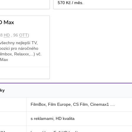
570 Kč / měs.
O Max
68
HD
, 96
OTT
)
 všechny nejlepší TV,
spozici pro náročného
lmbox, Relaxxx,...) vč.
 Max
čky
FilmBox, Film Europe, CS Film, Cinemax1 ....
s reklamami, HD kvalita