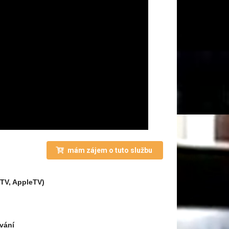
mám zájem o tuto službu
dTV, AppleTV)
vání