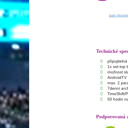
Další ITBUSI
Technické spe
připojiteln
1x set-top 
možnost slu
AndroidTV 
max. 2 para
7denní arc
TimeShift/
50 hodin n
Podporovaná z