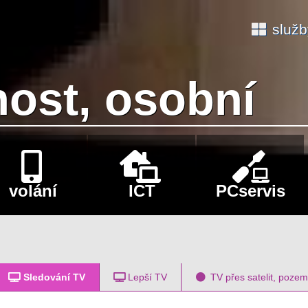
služ
ost, osobní
volání
ICT
PCservis
Lepší TV
TV přes satelit, pozem
Sledování TV