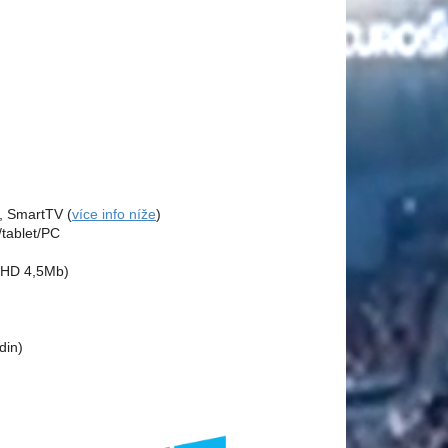
C, SmartTV (
více info níže
)
/tablet/PC
 FHD 4,5Mb)
din)