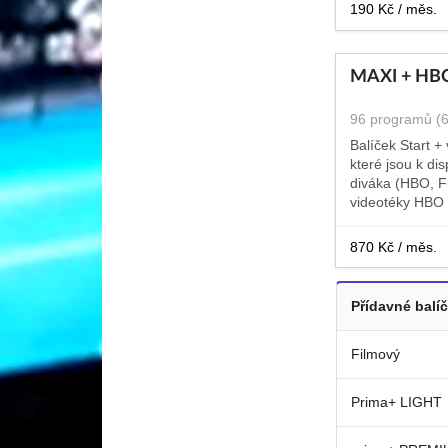
190 Kč / měs.
MAXI + HB
96 programů (
Balíček Start +
které jsou k di
diváka (HBO, Fi
videotéky HBO
870 Kč / měs.
Přídavné balí
Filmový
Prima+ LIGHT