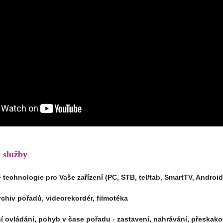
 služby
 technologie pro Vaše zařízení (PC, STB, tel/tab, SmartTV, Androi
rchiv pořadů, videorekordér, filmotéka
í ovládání, pohyb v čase pořadu - zastavení, nahrávání, přeskako