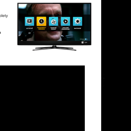
blety
a