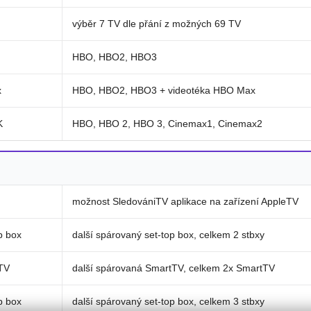
výběr 7 TV dle přání z možných 69 TV
HBO, HBO2, HBO3
x
HBO, HBO2, HBO3 + videotéka HBO Max
K
HBO, HBO 2, HBO 3, Cinemax1, Cinemax2
možnost SledovániTV aplikace na zařízení AppleTV
p box
další spárovaný set-top box, celkem 2 stbxy
tTV
další spárovaná SmartTV, celkem 2x SmartTV
p box
další spárovaný set-top box, celkem 3 stbxy