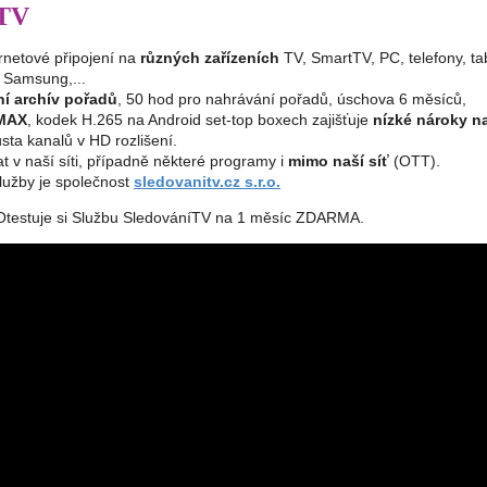
 TV
ernetové připojení na
různých zařízeních
TV, SmartTV, PC, telefony, ta
 Samsung,...
í archív pořadů
, 50 hod pro nahrávání pořadů, úschova 6 měsíců,
MAX
, kodek H.265 na Android set-top boxech zajišťuje
nízké nároky n
sta kanalů v HD rozlišení.
at v naší síti, případně některé programy i
mimo naší síť
(OTT).
lužby je společnost
sledovanitv.cz s.r.o.
Otestuje si Službu SledováníTV na 1 měsíc ZDARMA.