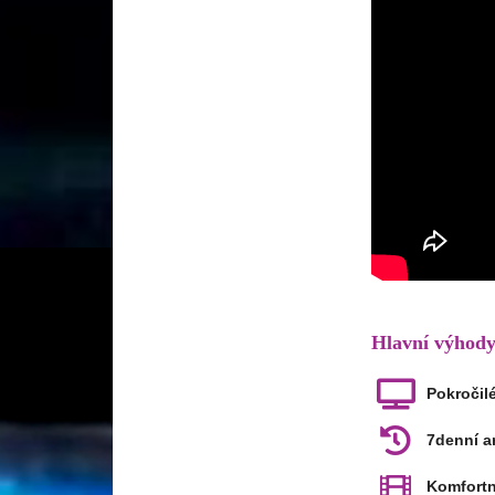
Hlavní výhody
Pokročilé
7denní a
Komfortn