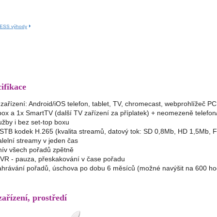
NESS výhody
cifikace
á zařízení: Android/iOS telefon, tablet, TV, chromecast, webprohlížeč P
box a 1x SmartTV (další TV zařízení za příplatek) + neomezeně telefon
žby i bez set-top boxu
STB kodek H.265 (kvalita streamů, datový tok: SD 0,8Mb, HD 1,5Mb,
lelní streamy v jeden čas
hív všech pořadů zpětně
PVR - pauza, přeskakování v čase pořadu
ahrávání pořadů, úschova po dobu 6 měsíců (možné navýšit na 600 ho
ařízení, prostředí