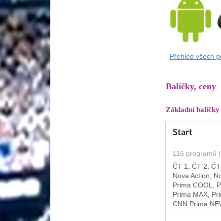
Přehled všech p
Balíčky, ceny
Základní balíčky
Start
116 programů 
ČT 1, ČT 2, ČT
Nova Action, N
Prima COOL, P
Prima MAX, Pri
CNN Prima NEW