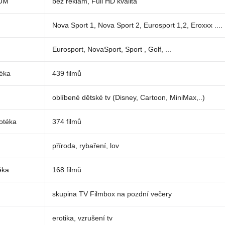
IUM
bez reklam, Full HD kvalita
Nova Sport 1, Nova Sport 2, Eurosport 1,2, Eroxxx ....
Eurosport, NovaSport, Sport , Golf, ...
téka
439 filmů
oblíbené dětské tv (Disney, Cartoon, MiniMax,..)
eotéka
374 filmů
příroda, rybaření, lov
éka
168 filmů
skupina TV Filmbox na pozdní večery
erotika, vzrušení tv