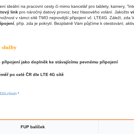
ení ideální na pracovní cesty či mimo kancelář pro tablety, kamery, "Int
tový link
pro náročný datový provoz, bez hlasového volání. Jakožto
v
nost v rámci sítě TMO nejnovější připojení vč. LTE4G. Záleží, zda V
ípojení
, příp. zda je pokrytí. Bezplatně Vám půjčíme k otestování, akt
 služby
 - připojení jako doplněk ke stávajícímu pevnému připojení
éměř po celé ČR dle LTE 4G sítě
NESS výhody
FUP balíček