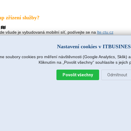
up zřízení služby?
í
kde všude je vybudovaná mobilní síť, podívejte se na
lte.ctu.cz
ás:
Nastavení cookies v ITBUSINE
hat
napsat
osobně
e soubory cookies pro měření návštěvnosti (Google Analytics, Sklik) 
přehledně vysvětlíme, představíme nabídku, zodpovíme dotazy.
a termínu instalace.
Kliknutím na „Povolit všechny“ souhlasíte s jejich
tivace
Povolit všechny
Odmítnout
ovou SIM, otestujeme, že vše funguje.
i administrativu (smlouva, fakury, vysvětlíme platební údaje).