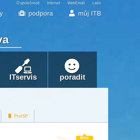
O společnosti
Internet
WebEmail
Labs
by
podpora
můj ITB
va
ITservis
poradit
ProISP