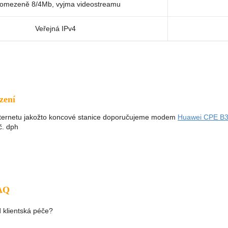
omezeně 8/4Mb, vyjma videostreamu
Veřejná IPv4
ízení
nternetu jakožto koncové stanice doporučujeme modem
Huawei CPE B
č. dph
FAQ
 klientská péče?