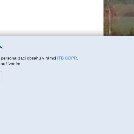
SS
a personalizaci obsahu v rámci
ITB GDPR
.
 používáním.