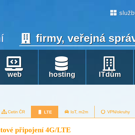
služ
í
firmy, veřejná sprá
web
hosting
ITdům
Cetin ČR
IoT, m2m
VPN/okruhy
LTE
tové připojení 4G/LTE