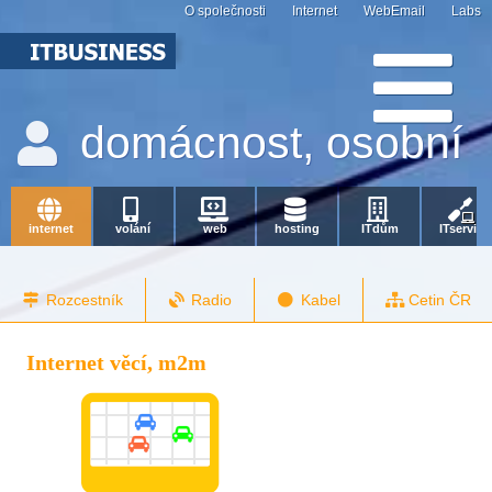
O společnosti
Internet
WebEmail
Labs
domácnost, osobní
internet
volání
web
hosting
ITdům
ITservis
Rozcestník
Radio
Kabel
Cetin ČR
Internet věcí, m2m