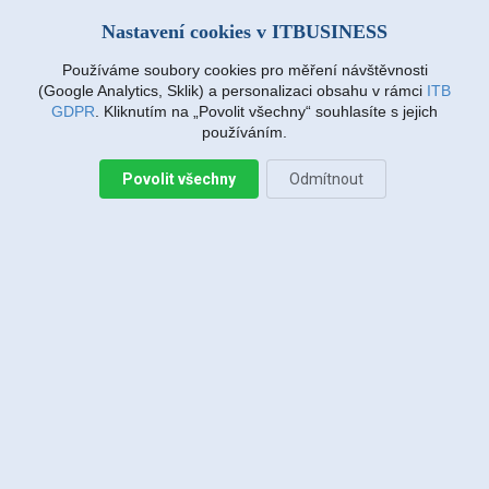
Nastavení cookies v ITBUSINESS
Používáme soubory cookies pro měření návštěvnosti
(Google Analytics, Sklik) a personalizaci obsahu v rámci
ITB
GDPR
. Kliknutím na „Povolit všechny“ souhlasíte s jejich
používáním.
Povolit všechny
Odmítnout
Provozovatelem služby (monitorovacího serveru) je společnost ISPAlliance
(GrapeSC), službu partnersky zajišťuje naše společnost
Online teploměry
Sledujte aktuální teplotu či vlhkost, mějte přehled - jaká jsou
maxima/minima/průměry/rosný bod apod.
Rádi Vám pomůžeme s implementací řešení od společnosti
Tmep.cz
, ukázka dat na
Roudnice.eu