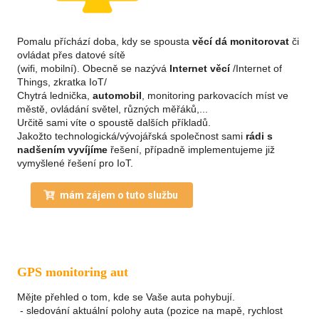
Pomalu příchází doba, kdy se spousta
věcí dá monitorovat
či
ovládat přes datové sítě
(wifi, mobilní). Obecně se nazývá
Internet věcí
/Internet of
Things, zkratka IoT/
Chytrá lednička,
automobil
, monitoring parkovacích míst ve
městě, ovládání světel, různých měřáků,...
Určitě sami víte o spoustě dalších příkladů.
Jakožto technologická/vývojářská společnost sami
rádi s
nadšením vyvíjíme
řešení, případně implementujeme již
vymyšlené řešení pro IoT.
mám zájem o tuto službu
GPS monitoring aut
Mějte přehled o tom, kde se Vaše auta pohybují.
- sledování aktuální polohy auta (pozice na mapě, rychlost