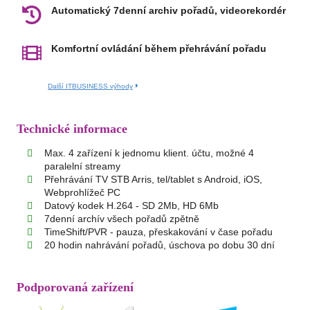
Automatický 7denní archiv pořadů, videorekordér
Komfortní ovládání během přehrávání pořadu
Další ITBUSINESS výhody
Technické informace
Max. 4 zařízení k jednomu klient. účtu, možné 4
paralelní streamy
Přehrávání TV STB Arris, tel/tablet s Android, iOS,
Webprohlížeč PC
Datový kodek H.264 - SD 2Mb, HD 6Mb
7denní archív všech pořadů zpětně
TimeShift/PVR - pauza, přeskakování v čase pořadu
20 hodin nahrávání pořadů, úschova po dobu 30 dní
Podporovaná zařízení