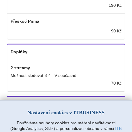
190 Kč
Přeskoč Prima
90 Kč
Doplňky
2 streamy
Možnost sledovat 3-4 TV současně
70 Kč
Instalace
Nastavení cookies v ITBUSINESS
STB 4K androind box
Používáme soubory cookies pro měření návštěvnosti
(Google Analytics, Sklik) a personalizaci obsahu v rámci
ITB
2 400 Kč