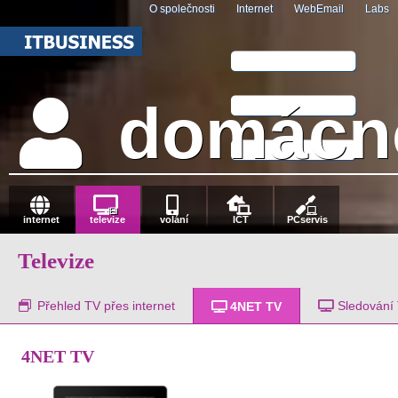
O společnosti
Internet
WebEmail
Labs
domácno
internet
televize
volání
ICT
PCservis
Televize
Přehled TV přes internet
Sledování
4NET TV
4NET TV