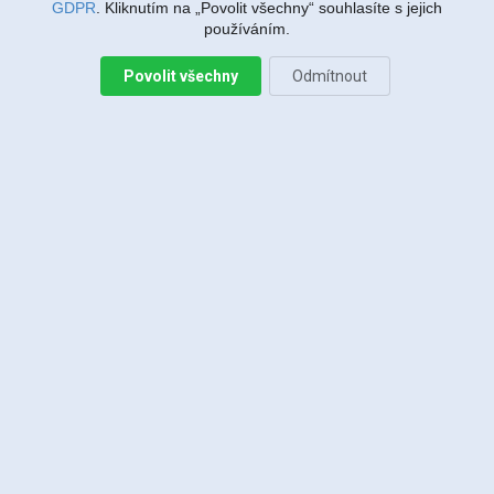
GDPR
. Kliknutím na „Povolit všechny“ souhlasíte s jejich
používáním.
Upozornění:
Povolit všechny
Odmítnout
Nabídka kanálů se vyvíjí v čase, tzn. "Programeři" (např. Nova, Prima,
HBO atd.) přidávají či ubírají kanály v závislosti na sledovanosti a
ekonomické rentabilitě.
Všechny ceny jsou včetně DPH
a platné od 1.1.2025.
mám zájem o tuto službu
Instalace