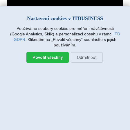
Nastavení cookies v ITBUSINESS
Používáme soubory cookies pro měření návštěvnosti
(Google Analytics, Sklik) a personalizaci obsahu v rámci
ITB
Showroom Loxone ITBUSINESS
GDPR
. Kliknutím na „Povolit všechny“ souhlasíte s jejich
používáním.
Navštivte showroom Loxone u nás v Mnichově Hradišti.
Předvedeme Vám základní možnosti ovládání - světelné scény,
Povolit všechny
Odmítnout
ovládání tv, topení, chytré zásuvky apod.