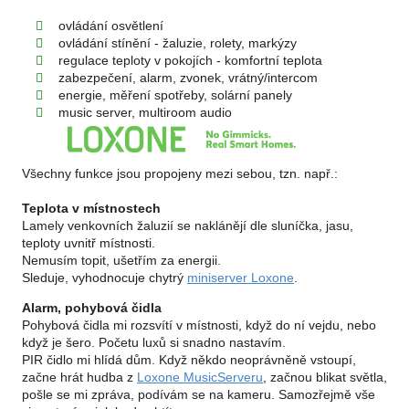
ovládání osvětlení
ovládání stínění - žaluzie, rolety, markýzy
regulace teploty v pokojích - komfortní teplota
zabezpečení, alarm, zvonek, vrátný/intercom
energie, měření spotřeby, solární panely
music server, multiroom audio
Všechny funkce jsou propojeny mezi sebou, tzn. např.:
Teplota v místnostech
Lamely venkovních žaluzií se naklánějí dle sluníčka, jasu,
teploty uvnitř místnosti.
Nemusím topit, ušetřím za energii.
Sleduje, vyhodnocuje chytrý
miniserver Loxone
.
Alarm, pohybová čidla
Pohybová čidla mi rozsvítí v místnosti, když do ní vejdu, nebo
když je šero. Početu luxů si snadno nastavím.
PIR čidlo mi hlídá dům. Když někdo neoprávněně vstoupí,
začne hrát hudba z
Loxone MusicServeru
, začnou blikat světla,
pošle se mi zpráva, podívám se na kameru. Samozřejmě vše