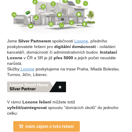
Jsme
Silver Partnerem
společnosti
Loxone
, předního
poskytovatele řešení pro
digitální domácnosti
- ovládání
kanceláří, domácností či administrativních budov.
Instalací
Loxone
v ČR a SR je již
přes 5000
a jejich počet neustále
narůstá.
Služby
Loxone
poskytujeme na trase Praha, Mladá Boleslav,
Turnov, Jičín, Liberec.
V rámci
Loxone řešení
můžete totiž
vyřešit/zaintegrovat
spoustu "domácích úkolů" do jednoho
celku:
mám zájem o toto řešení