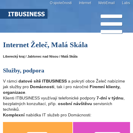
O společnosti
Internet
WebEmail
Labs
Internet Želeč, Malá Skála
Liberecký kraj / Jablonec nad Nisou / Malá Skála
Služby, podpora
V rámci
datové sítě ITBUSINESS
a pokrytí obce Želeč nabízíme
jak služby pro
Domácnosti
, tak i pro náročné
Firemní klienty,
organizace
.
Klienti ITBUSINESS využívají telefonické podpory
7-dní v týdnu
,
bezplatných konzultací, příp.
osobní návštěvu
servisních
techniků.
Komplexní
nabídka IT služeb pro Domácnosti: