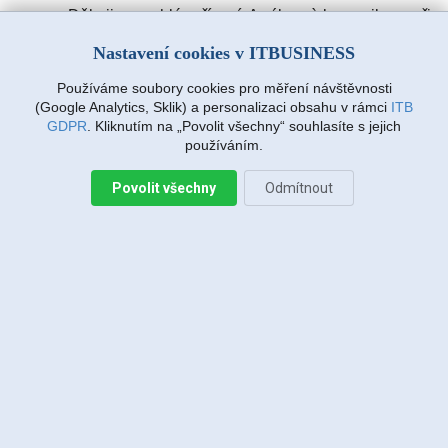
Děkuji za rychlé vyřízení. A výbornà komunikace při
zadávàní požadavku. Drmlovà Eva
Nastavení cookies v ITBUSINESS
Používáme soubory cookies pro měření návštěvnosti
Martin Vanda, Bakov nad Jizerou
(Google Analytics, Sklik) a personalizaci obsahu v rámci
ITB
2026-08-04 20:33:07
GDPR
. Kliknutím na „Povolit všechny“ souhlasíte s jejich
používáním.
Povolit všechny
Odmítnout
Jiří Sadílek, Liberec
2026-08-03 20:08:43
Obešlo se bez výjezdu, komunikace i navržený
postup zafungoval, vše se vyřešilo, děkuji
Miroslava Richtrová, Turnov
2026-08-03 18:54:12
Dobry den, s techniky spokojenost, příjemní,
ochotni, ale internet stále nefunguje, takže se na
vás budu obracet znovu.