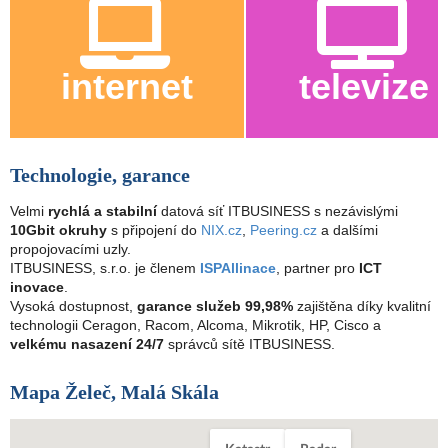
internet
televize
Technologie, garance
Velmi
rychlá a stabilní
datová síť ITBUSINESS s nezávislými
10Gbit okruhy
s připojení do
NIX.cz
,
Peering.cz
a dalšími
propojovacími uzly.
ITBUSINESS, s.r.o. je členem
ISPAllinace
, partner pro
ICT
inovace
.
Vysoká dostupnost,
garance služeb 99,98%
zajištěna díky kvalitní
technologii Ceragon, Racom, Alcoma, Mikrotik, HP, Cisco a
velkému nasazení 24/7
správců sítě ITBUSINESS.
Mapa Želeč, Malá Skála