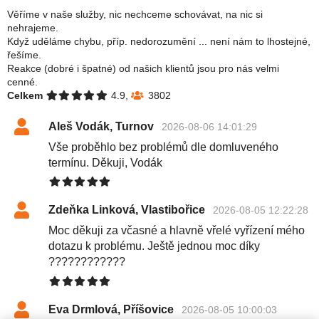
Věříme v naše služby, nic nechceme schovávat, na nic si
nehrajeme.
Když uděláme chybu, příp. nedorozumění ... není nám to lhostejné,
řešíme.
Reakce (dobré i špatné) od našich klientů jsou pro nás velmi
cenné.
Celkem
4.9,
3802
Aleš Vodák, Turnov
2026-08-06 14:01:29
Vše proběhlo bez problémů dle domluveného
termínu. Děkuji, Vodák
Zdeňka Linková, Vlastibořice
2026-08-05 12:22:28
Moc děkuji za včasné a hlavně vřelé vyřízení mého
dotazu k problému. Ještě jednou moc díky
????????????
Eva Drmlová, Příšovice
2026-08-05 10:00:03