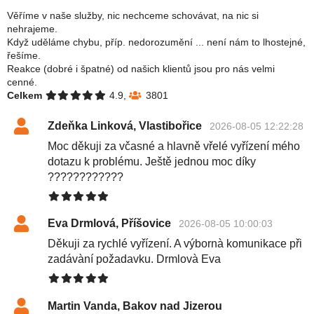
Věříme v naše služby, nic nechceme schovávat, na nic si
nehrajeme.
Když uděláme chybu, příp. nedorozumění ... není nám to lhostejné,
řešíme.
Reakce (dobré i špatné) od našich klientů jsou pro nás velmi
cenné.
Celkem
4.9,
3801
Zdeňka Linková, Vlastibořice
2026-08-05 12:22:28
Moc děkuji za včasné a hlavně vřelé vyřízení mého
dotazu k problému. Ještě jednou moc díky
????????????
Eva Drmlová, Příšovice
2026-08-05 10:00:03
Děkuji za rychlé vyřízení. A výbornà komunikace při
zadávàní požadavku. Drmlovà Eva
Martin Vanda, Bakov nad Jizerou