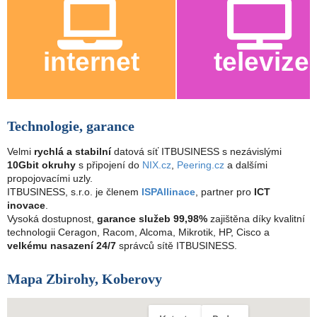
internet
televize
Technologie, garance
Velmi
rychlá a stabilní
datová síť ITBUSINESS s nezávislými
10Gbit okruhy
s připojení do
NIX.cz
,
Peering.cz
a dalšími
propojovacími uzly.
ITBUSINESS, s.r.o. je členem
ISPAllinace
, partner pro
ICT
inovace
.
Vysoká dostupnost,
garance služeb 99,98%
zajištěna díky kvalitní
technologii Ceragon, Racom, Alcoma, Mikrotik, HP, Cisco a
velkému nasazení 24/7
správců sítě ITBUSINESS.
Mapa Zbirohy, Koberovy