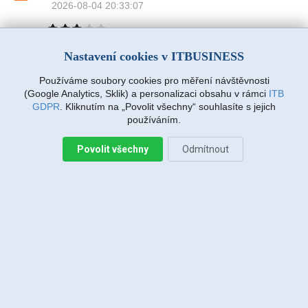
2026-08-04 20:33:07
Nastavení cookies v ITBUSINESS
Jiří Sadílek, Liberec
2026-08-03 20:08:43
Obešlo se bez výjezdu, komunikace i navržený
Používáme soubory cookies pro měření návštěvnosti
postup zafungoval, vše se vyřešilo, děkuji
(Google Analytics, Sklik) a personalizaci obsahu v rámci
ITB
GDPR
. Kliknutím na „Povolit všechny“ souhlasíte s jejich
používáním.
Miroslava Richtrová, Turnov
2026-08-03 18:54:12
Povolit všechny
Odmítnout
Dobry den, s techniky spokojenost, příjemní,
ochotni, ale internet stále nefunguje, takže se na
vás budu obracet znovu.
Miroslava Richtrová, Turnov
2026-08-03 18:05:26
Dobry den, s techniky spokojenost, příjemní,
ochotni, ale internet stále nefunguje, takže se na
vás budu obracet znovu.