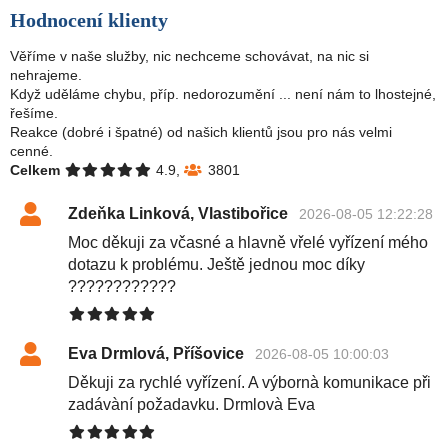
Hodnocení klienty
Věříme v naše služby, nic nechceme schovávat, na nic si
nehrajeme.
Když uděláme chybu, příp. nedorozumění ... není nám to lhostejné,
řešíme.
Reakce (dobré i špatné) od našich klientů jsou pro nás velmi
cenné.
Celkem
4.9,
3801
Zdeňka Linková, Vlastibořice
2026-08-05 12:22:28
Moc děkuji za včasné a hlavně vřelé vyřízení mého
dotazu k problému. Ještě jednou moc díky
????????????
Eva Drmlová, Příšovice
2026-08-05 10:00:03
Děkuji za rychlé vyřízení. A výbornà komunikace při
zadávàní požadavku. Drmlovà Eva