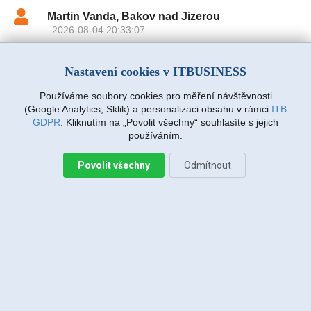
Martin Vanda, Bakov nad Jizerou
2026-08-04 20:33:07
Nastavení cookies v ITBUSINESS
Jiří Sadílek, Liberec
2026-08-03 20:08:43
Používáme soubory cookies pro měření návštěvnosti
Obešlo se bez výjezdu, komunikace i navržený
(Google Analytics, Sklik) a personalizaci obsahu v rámci
ITB
postup zafungoval, vše se vyřešilo, děkuji
GDPR
. Kliknutím na „Povolit všechny“ souhlasíte s jejich
používáním.
Miroslava Richtrová, Turnov
2026-08-03 18:54:12
Povolit všechny
Odmítnout
Dobry den, s techniky spokojenost, příjemní,
ochotni, ale internet stále nefunguje, takže se na
vás budu obracet znovu.
Miroslava Richtrová, Turnov
2026-08-03 18:05:26
Dobry den, s techniky spokojenost, příjemní,
ochotni, ale internet stále nefunguje, takže se na
vás budu obracet znovu.