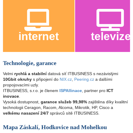
internet
televize
Technologie, garance
Velmi
rychlá a stabilní
datová síť ITBUSINESS s nezávislými
10Gbit okruhy
s připojení do
NIX.cz
,
Peering.cz
a dalšími
propojovacími uzly.
ITBUSINESS, s.r.o. je členem
ISPAllinace
, partner pro
ICT
inovace
.
Vysoká dostupnost,
garance služeb 99,98%
zajištěna díky kvalitní
technologii Ceragon, Racom, Alcoma, Mikrotik, HP, Cisco a
velkému nasazení 24/7
správců sítě ITBUSINESS.
Mapa Záskalí, Hodkovice nad Mohelkou