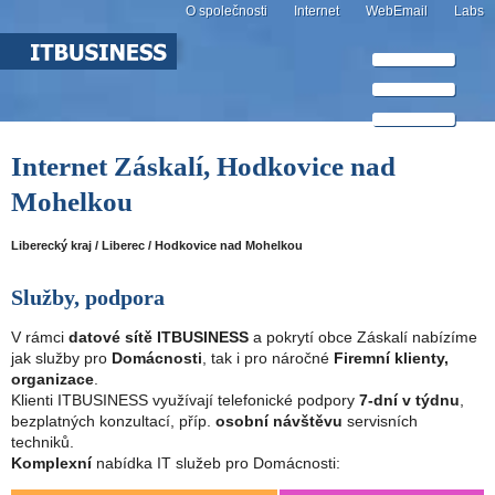
O společnosti
Internet
WebEmail
Labs
Internet Záskalí, Hodkovice nad
Mohelkou
Liberecký kraj / Liberec / Hodkovice nad Mohelkou
Služby, podpora
V rámci
datové sítě ITBUSINESS
a pokrytí obce Záskalí nabízíme
jak služby pro
Domácnosti
, tak i pro náročné
Firemní klienty,
organizace
.
Klienti ITBUSINESS využívají telefonické podpory
7-dní v týdnu
,
bezplatných konzultací, příp.
osobní návštěvu
servisních
techniků.
Komplexní
nabídka IT služeb pro Domácnosti: