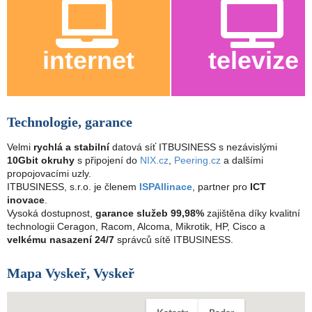
internet
televize
Technologie, garance
Velmi
rychlá a stabilní
datová síť ITBUSINESS s nezávislými
10Gbit okruhy
s připojení do
NIX.cz
,
Peering.cz
a dalšími
propojovacími uzly.
ITBUSINESS, s.r.o. je členem
ISPAllinace
, partner pro
ICT
inovace
.
Vysoká dostupnost,
garance služeb 99,98%
zajištěna díky kvalitní
technologii Ceragon, Racom, Alcoma, Mikrotik, HP, Cisco a
velkému nasazení 24/7
správců sítě ITBUSINESS.
Mapa Vyskeř, Vyskeř