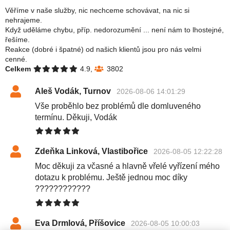
Věříme v naše služby, nic nechceme schovávat, na nic si
nehrajeme.
Když uděláme chybu, příp. nedorozumění ... není nám to lhostejné,
řešíme.
Reakce (dobré i špatné) od našich klientů jsou pro nás velmi
cenné.
Celkem
4.9,
3802
Aleš Vodák, Turnov
2026-08-06 14:01:29
Vše proběhlo bez problémů dle domluveného
termínu. Děkuji, Vodák
Zdeňka Linková, Vlastibořice
2026-08-05 12:22:28
Moc děkuji za včasné a hlavně vřelé vyřízení mého
dotazu k problému. Ještě jednou moc díky
????????????
Eva Drmlová, Příšovice
2026-08-05 10:00:03