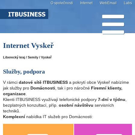
O společnosti
Internet
WebEmail
Labs
Internet Vyskeř
Liberecký kraj / Semily / Vyskeř
Služby, podpora
V rámci
datové sítě ITBUSINESS
a pokrytí obce Vyskeř nabízíme
jak služby pro
Domácnosti
, tak i pro náročné
Firemní klienty,
organizace
.
Klienti ITBUSINESS využívají telefonické podpory
7-dní v týdnu
,
bezplatných konzultací, příp.
osobní návštěvu
servisních
techniků.
Komplexní
nabídka IT služeb pro Domácnosti: