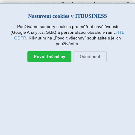
Děkuji za rychlé vyřízení. A výbornà komunikace při
zadávàní požadavku. Drmlovà Eva
Nastavení cookies v ITBUSINESS
Používáme soubory cookies pro měření návštěvnosti
Martin Vanda, Bakov nad Jizerou
(Google Analytics, Sklik) a personalizaci obsahu v rámci
ITB
2026-08-04 20:33:07
GDPR
. Kliknutím na „Povolit všechny“ souhlasíte s jejich
používáním.
Povolit všechny
Odmítnout
Jiří Sadílek, Liberec
2026-08-03 20:08:43
Obešlo se bez výjezdu, komunikace i navržený
postup zafungoval, vše se vyřešilo, děkuji
Miroslava Richtrová, Turnov
2026-08-03 18:54:12
Dobry den, s techniky spokojenost, příjemní,
ochotni, ale internet stále nefunguje, takže se na
vás budu obracet znovu.