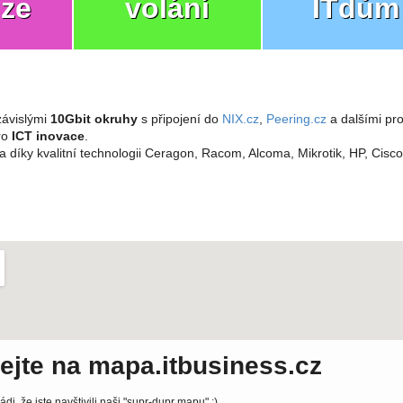
ize
volání
ITdům
ávislými
10Gbit okruhy
s připojení do
NIX.cz
,
Peering.cz
a dalšími pro
pro
ICT inovace
.
a díky kvalitní technologii Ceragon, Racom, Alcoma, Mikrotik, HP, Cisc