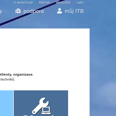
O společnosti
Internet
WebEmail
Labs
by
podpora
můj ITB
klienty, organizace
.
 techniků.