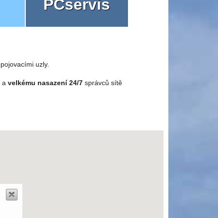
PCservis
pojovacími uzly.
o a
velkému nasazení 24/7
správců sítě