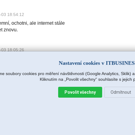
-03 18:54:12
mní, ochotni, ale internet stále
et znovu.
-03 18:05:26
mní, ochotni, ale internet stále
Nastavení cookies v ITBUSINE
et znovu.
e soubory cookies pro měření návštěvnosti (Google Analytics, Sklik) 
Kliknutím na „Povolit všechny“ souhlasíte s jejich
.r.o.
2026-08-04 15:09:54
Povolit všechny
Odmítnout
s hned na další pracovní den (dnes),
e zjišťovat příčinu.
:14
avržený postup zafungoval, vše