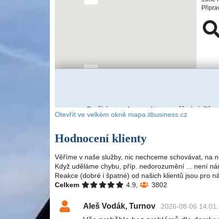
Otevřít ve velkém okně mapa.itbusiness.cz
Hodnocení klienty
Věříme v naše služby, nic nechceme schovávat, na n
Když uděláme chybu, příp. nedorozumění ... není nám
Reakce (dobré i špatné) od našich klientů jsou pro n
Celkem
4.9,
3802
Aleš Vodák, Turnov
2026-08-06 14:01