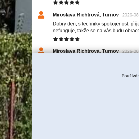
Miroslava Richtrová, Turnov
2026-08
Dobry den, s techniky spokojenost, příje
nefunguje, takže se na vás budu obrac
Miroslava Richtrová, Turnov
2026-08
Dobry den, s techniky spokojenost, příje
nefunguje, takže se na vás budu obrac
Používám
Tereza Rulcová, ITBUSINESS, s
S klientkou jsme domluvili servi
znovu tam technik pojede a budem
Jiří Sadílek, Liberec
2026-08-03 11:57
Obešlo se bez výjezdu, komunikace i n
se vyřešilo, děkuji