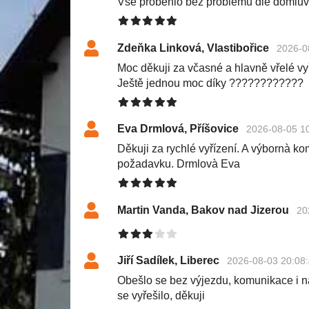
Vše proběhlo bez problémů dle domluv
Zdeňka Linková, Vlastibořice
2026-0
Moc děkuji za včasné a hlavně vřelé v
Ještě jednou moc díky ????????????
Eva Drmlová, Příšovice
2026-08-05 1
Děkuji za rychlé vyřízení. A výbornà k
požadavku. Drmlovà Eva
Martin Vanda, Bakov nad Jizerou
20
Jiří Sadílek, Liberec
2026-08-03 20:08
Obešlo se bez výjezdu, komunikace i n
se vyřešilo, děkuji