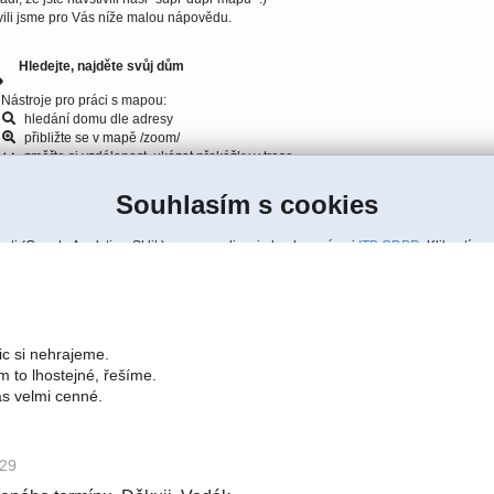
ic si nehrajeme.
 to lhostejné, řešíme.
ás velmi cenné.
:29