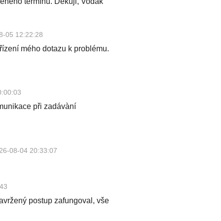
eného termínu. Děkuji, Vodák
8-05 12:22:28
yřízení mého dotazu k problému.
0:00:03
omunikace při zadávàní
26-08-04 20:33:07
:43
avržený postup zafungoval, vše