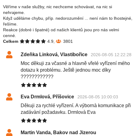
Věříme v naše služby, nic nechceme schovávat, na nic si
nehrajeme.
Když uděláme chybu, příp. nedorozumění ... není nám to lhostejné,
řešíme.
Reakce (dobré i špatné) od našich klientů jsou pro nás velmi
cenné.
Celkem
4.9,
3801
Zdeňka Linková, Vlastibořice
2026-08-05 12:22:28
Moc děkuji za včasné a hlavně vřelé vyřízení mého
dotazu k problému. Ještě jednou moc díky
????????????
Eva Drmlová, Příšovice
2026-08-05 10:00:03
Děkuji za rychlé vyřízení. A výbornà komunikace při
zadávàní požadavku. Drmlovà Eva
Martin Vanda, Bakov nad Jizerou