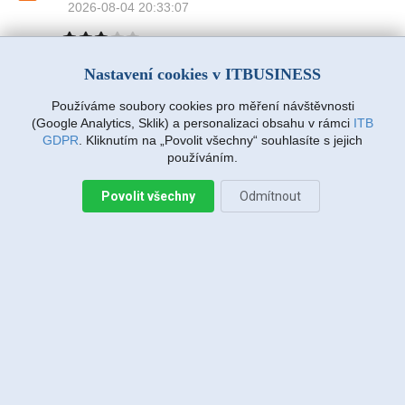
2026-08-04 20:33:07
Nastavení cookies v ITBUSINESS
Jiří Sadílek, Liberec
2026-08-03 20:08:43
Obešlo se bez výjezdu, komunikace i navržený
Používáme soubory cookies pro měření návštěvnosti
postup zafungoval, vše se vyřešilo, děkuji
(Google Analytics, Sklik) a personalizaci obsahu v rámci
ITB
GDPR
. Kliknutím na „Povolit všechny“ souhlasíte s jejich
používáním.
Miroslava Richtrová, Turnov
2026-08-03 18:54:12
Povolit všechny
Odmítnout
Dobry den, s techniky spokojenost, příjemní,
ochotni, ale internet stále nefunguje, takže se na
vás budu obracet znovu.
Miroslava Richtrová, Turnov
2026-08-03 18:05:26
Dobry den, s techniky spokojenost, příjemní,
ochotni, ale internet stále nefunguje, takže se na
vás budu obracet znovu.