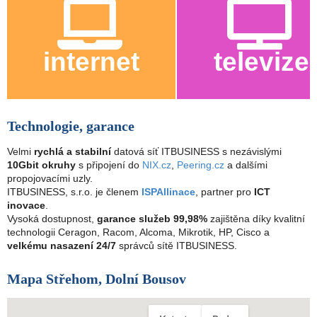
internet
televize
Technologie, garance
Velmi
rychlá a stabilní
datová síť ITBUSINESS s nezávislými
10Gbit okruhy
s připojení do
NIX.cz
,
Peering.cz
a dalšími
propojovacími uzly.
ITBUSINESS, s.r.o. je členem
ISPAllinace
, partner pro
ICT
inovace
.
Vysoká dostupnost,
garance služeb 99,98%
zajištěna díky kvalitní
technologii Ceragon, Racom, Alcoma, Mikrotik, HP, Cisco a
velkému nasazení 24/7
správců sítě ITBUSINESS.
Mapa Střehom, Dolní Bousov