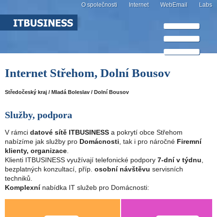
O společnosti
Internet
WebEmail
Labs
Internet Střehom, Dolní Bousov
Středočeský kraj / Mladá Boleslav / Dolní Bousov
Služby, podpora
V rámci
datové sítě ITBUSINESS
a pokrytí obce Střehom
nabízíme jak služby pro
Domácnosti
, tak i pro náročné
Firemní
klienty, organizace
.
Klienti ITBUSINESS využívají telefonické podpory
7-dní v týdnu
,
bezplatných konzultací, příp.
osobní návštěvu
servisních
techniků.
Komplexní
nabídka IT služeb pro Domácnosti: