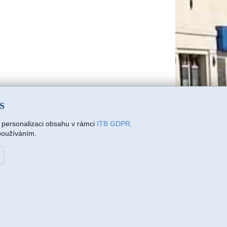
SS
a personalizaci obsahu v rámci
ITB GDPR
.
 používáním.