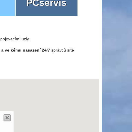
PCservis
pojovacími uzly.
o a
velkému nasazení 24/7
správců sítě