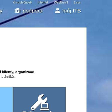
O společnosti
Internet
WebEmail
Labs
by
podpora
můj ITB
í klienty, organizace
.
 techniků.