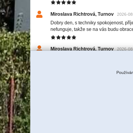
Miroslava Richtrová, Turnov
2026-08
Dobry den, s techniky spokojenost, příje
nefunguje, takže se na vás budu obrac
Miroslava Richtrová, Turnov
2026-08
Dobry den, s techniky spokojenost, příje
nefunguje, takže se na vás budu obrac
Používám
Tereza Rulcová, ITBUSINESS, s
S klientkou jsme domluvili servi
znovu tam technik pojede a budem
Jiří Sadílek, Liberec
2026-08-03 11:57
Obešlo se bez výjezdu, komunikace i n
se vyřešilo, děkuji