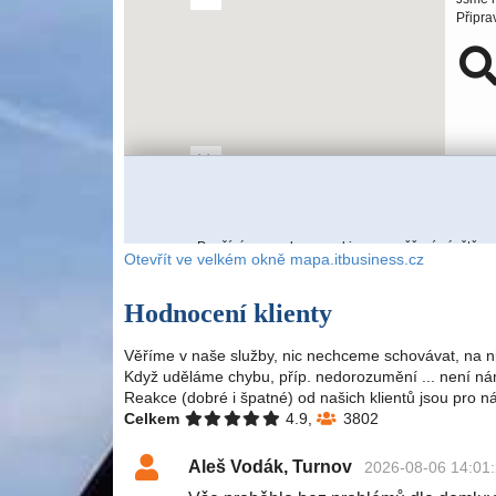
Otevřít ve velkém okně mapa.itbusiness.cz
Hodnocení klienty
Věříme v naše služby, nic nechceme schovávat, na n
Když uděláme chybu, příp. nedorozumění ... není nám
Reakce (dobré i špatné) od našich klientů jsou pro n
Celkem
4.9,
3802
Aleš Vodák, Turnov
2026-08-06 14:01