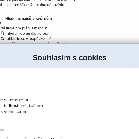
ic si nehrajeme.
 to lhostejné, řešíme.
ás velmi cenné.
:29