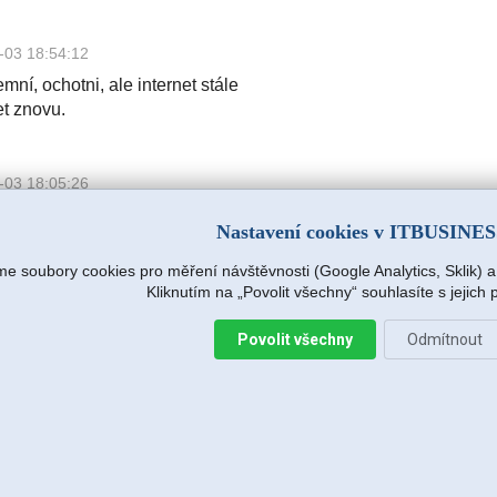
-03 18:54:12
mní, ochotni, ale internet stále
et znovu.
-03 18:05:26
mní, ochotni, ale internet stále
Nastavení cookies v ITBUSINE
et znovu.
e soubory cookies pro měření návštěvnosti (Google Analytics, Sklik) 
Kliknutím na „Povolit všechny“ souhlasíte s jejich
.r.o.
2026-08-04 15:09:54
Povolit všechny
Odmítnout
s hned na další pracovní den (dnes),
e zjišťovat příčinu.
:14
avržený postup zafungoval, vše