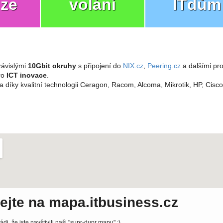
ize
volání
ITdům
ávislými
10Gbit okruhy
s připojení do
NIX.cz
,
Peering.cz
a dalšími pro
pro
ICT inovace
.
a díky kvalitní technologii Ceragon, Racom, Alcoma, Mikrotik, HP, Cisc