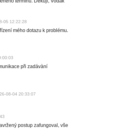
eného termínu. Děkuji, Vodák
8-05 12:22:28
yřízení mého dotazu k problému.
0:00:03
omunikace při zadávàní
26-08-04 20:33:07
:43
avržený postup zafungoval, vše