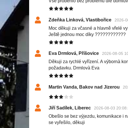
Vše proběhlo bez problémů dle domluv
Zdeňka Linková, Vlastibořice
2026-0
Moc děkuji za včasné a hlavně vřelé v
Ještě jednou moc díky ????????????
Eva Drmlová, Příšovice
2026-08-05 1
Děkuji za rychlé vyřízení. A výbornà k
požadavku. Drmlovà Eva
Martin Vanda, Bakov nad Jizerou
20
Jiří Sadílek, Liberec
2026-08-03 20:08
Obešlo se bez výjezdu, komunikace i n
se vyřešilo, děkuji