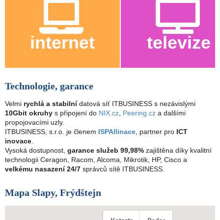
internet
televize
Technologie, garance
Velmi
rychlá a stabilní
datová síť ITBUSINESS s nezávislými
10Gbit okruhy
s připojení do
NIX.cz
,
Peering.cz
a dalšími
propojovacími uzly.
ITBUSINESS, s.r.o. je členem
ISPAllinace
, partner pro
ICT
inovace
.
Vysoká dostupnost,
garance služeb 99,98%
zajištěna díky kvalitní
technologii Ceragon, Racom, Alcoma, Mikrotik, HP, Cisco a
velkému nasazení 24/7
správců sítě ITBUSINESS.
Mapa Slapy, Frýdštejn