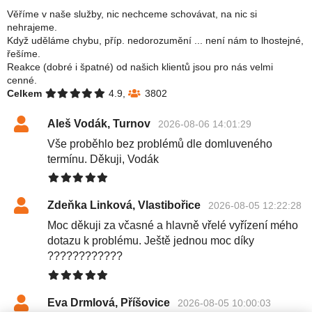
Věříme v naše služby, nic nechceme schovávat, na nic si
nehrajeme.
Když uděláme chybu, příp. nedorozumění ... není nám to lhostejné,
řešíme.
Reakce (dobré i špatné) od našich klientů jsou pro nás velmi
cenné.
Celkem
4.9,
3802
Aleš Vodák, Turnov
2026-08-06 14:01:29
Vše proběhlo bez problémů dle domluveného
termínu. Děkuji, Vodák
Zdeňka Linková, Vlastibořice
2026-08-05 12:22:28
Moc děkuji za včasné a hlavně vřelé vyřízení mého
dotazu k problému. Ještě jednou moc díky
????????????
Eva Drmlová, Příšovice
2026-08-05 10:00:03