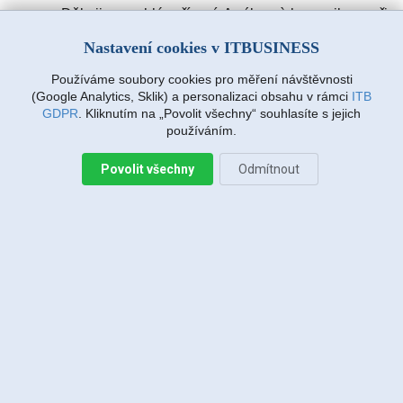
Děkuji za rychlé vyřízení. A výbornà komunikace při
zadávàní požadavku. Drmlovà Eva
Nastavení cookies v ITBUSINESS
Používáme soubory cookies pro měření návštěvnosti
Martin Vanda, Bakov nad Jizerou
(Google Analytics, Sklik) a personalizaci obsahu v rámci
ITB
2026-08-04 20:33:07
GDPR
. Kliknutím na „Povolit všechny“ souhlasíte s jejich
používáním.
Povolit všechny
Odmítnout
Jiří Sadílek, Liberec
2026-08-03 20:08:43
Obešlo se bez výjezdu, komunikace i navržený
postup zafungoval, vše se vyřešilo, děkuji
Miroslava Richtrová, Turnov
2026-08-03 18:54:12
Dobry den, s techniky spokojenost, příjemní,
ochotni, ale internet stále nefunguje, takže se na
vás budu obracet znovu.