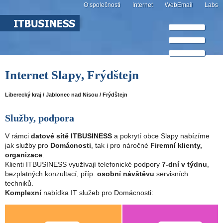
O společnosti
Internet
WebEmail
Labs
Internet Slapy, Frýdštejn
Liberecký kraj / Jablonec nad Nisou / Frýdštejn
Služby, podpora
V rámci
datové sítě ITBUSINESS
a pokrytí obce Slapy nabízíme
jak služby pro
Domácnosti
, tak i pro náročné
Firemní klienty,
organizace
.
Klienti ITBUSINESS využívají telefonické podpory
7-dní v týdnu
,
bezplatných konzultací, příp.
osobní návštěvu
servisních
techniků.
Komplexní
nabídka IT služeb pro Domácnosti: