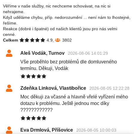
Věříme v naše služby, nic nechceme schovávat, na nic si
nehrajeme.
Když uděláme chybu, příp. nedorozumění ... není nám to lhostejné,
řešíme.
Reakce (dobré i špatné) od našich klientů jsou pro nás velmi
cenné.
Celkem
4.9,
3802
Aleš Vodák, Turnov
2026-08-06 14:01:29
Vše proběhlo bez problémů dle domluveného
termínu. Děkuji, Vodák
Zdeňka Linková, Vlastibořice
2026-08-05 12:22:28
Moc děkuji za včasné a hlavně vřelé vyřízení mého
dotazu k problému. Ještě jednou moc díky
????????????
Eva Drmlová, Příšovice
2026-08-05 10:00:03