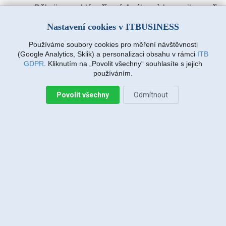
Děkuji za rychlé vyřízení. A výbornà komunikace při
zadávàní požadavku. Drmlovà Eva
Nastavení cookies v ITBUSINESS
Používáme soubory cookies pro měření návštěvnosti
Martin Vanda, Bakov nad Jizerou
(Google Analytics, Sklik) a personalizaci obsahu v rámci
ITB
2026-08-04 20:33:07
GDPR
. Kliknutím na „Povolit všechny“ souhlasíte s jejich
používáním.
Povolit všechny
Odmítnout
Jiří Sadílek, Liberec
2026-08-03 20:08:43
Obešlo se bez výjezdu, komunikace i navržený
postup zafungoval, vše se vyřešilo, děkuji
Miroslava Richtrová, Turnov
2026-08-03 18:54:12
Dobry den, s techniky spokojenost, příjemní,
ochotni, ale internet stále nefunguje, takže se na
vás budu obracet znovu.