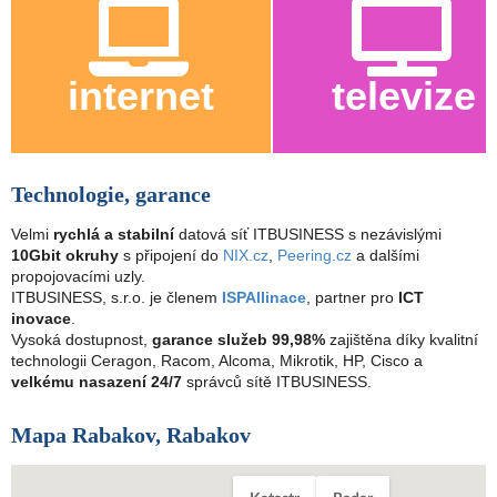
internet
televize
Technologie, garance
Velmi
rychlá a stabilní
datová síť ITBUSINESS s nezávislými
10Gbit okruhy
s připojení do
NIX.cz
,
Peering.cz
a dalšími
propojovacími uzly.
ITBUSINESS, s.r.o. je členem
ISPAllinace
, partner pro
ICT
inovace
.
Vysoká dostupnost,
garance služeb 99,98%
zajištěna díky kvalitní
technologii Ceragon, Racom, Alcoma, Mikrotik, HP, Cisco a
velkému nasazení 24/7
správců sítě ITBUSINESS.
Mapa Rabakov, Rabakov