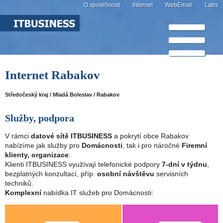
O společnosti
Internet
WebEmail
Labs
Internet Rabakov
Středočeský kraj / Mladá Boleslav / Rabakov
Služby, podpora
V rámci
datové sítě ITBUSINESS
a pokrytí obce Rabakov
nabízíme jak služby pro
Domácnosti
, tak i pro náročné
Firemní
klienty, organizace
.
Klienti ITBUSINESS využívají telefonické podpory
7-dní v týdnu
,
bezplatných konzultací, příp.
osobní návštěvu
servisních
techniků.
Komplexní
nabídka IT služeb pro Domácnosti: