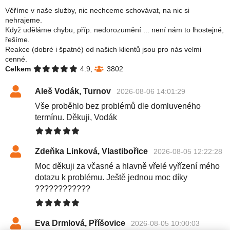
Věříme v naše služby, nic nechceme schovávat, na nic si
nehrajeme.
Když uděláme chybu, příp. nedorozumění ... není nám to lhostejné,
řešíme.
Reakce (dobré i špatné) od našich klientů jsou pro nás velmi
cenné.
Celkem
4.9,
3802
Aleš Vodák, Turnov
2026-08-06 14:01:29
Vše proběhlo bez problémů dle domluveného
termínu. Děkuji, Vodák
Zdeňka Linková, Vlastibořice
2026-08-05 12:22:28
Moc děkuji za včasné a hlavně vřelé vyřízení mého
dotazu k problému. Ještě jednou moc díky
????????????
Eva Drmlová, Příšovice
2026-08-05 10:00:03