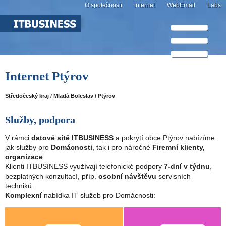
O společnosti
Internet
WebEmail
Labs
Internet Ptýrov
Středočeský kraj / Mladá Boleslav / Ptýrov
Služby, podpora
V rámci
datové sítě ITBUSINESS
a pokrytí obce Ptýrov nabízíme
jak služby pro
Domácnosti
, tak i pro náročné
Firemní klienty,
organizace
.
Klienti ITBUSINESS využívají telefonické podpory
7-dní v týdnu
,
bezplatných konzultací, příp.
osobní návštěvu
servisních
techniků.
Komplexní
nabídka IT služeb pro Domácnosti: