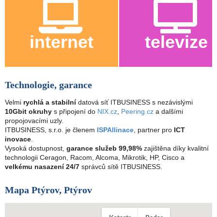
internet
televize
Technologie, garance
Velmi
rychlá a stabilní
datová síť ITBUSINESS s nezávislými
10Gbit okruhy
s připojení do
NIX.cz
,
Peering.cz
a dalšími
propojovacími uzly.
ITBUSINESS, s.r.o. je členem
ISPAllinace
, partner pro
ICT
inovace
.
Vysoká dostupnost,
garance služeb 99,98%
zajištěna díky kvalitní
technologii Ceragon, Racom, Alcoma, Mikrotik, HP, Cisco a
velkému nasazení 24/7
správců sítě ITBUSINESS.
Mapa Ptýrov, Ptýrov