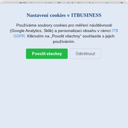
Děkuji za rychlé vyřízení. A výbornà komunikace při
zadávàní požadavku. Drmlovà Eva
Nastavení cookies v ITBUSINESS
Používáme soubory cookies pro měření návštěvnosti
Martin Vanda, Bakov nad Jizerou
(Google Analytics, Sklik) a personalizaci obsahu v rámci
ITB
2026-08-04 20:33:07
GDPR
. Kliknutím na „Povolit všechny“ souhlasíte s jejich
používáním.
Povolit všechny
Odmítnout
Jiří Sadílek, Liberec
2026-08-03 20:08:43
Obešlo se bez výjezdu, komunikace i navržený
postup zafungoval, vše se vyřešilo, děkuji
Miroslava Richtrová, Turnov
2026-08-03 18:54:12
Dobry den, s techniky spokojenost, příjemní,
ochotni, ale internet stále nefunguje, takže se na
vás budu obracet znovu.