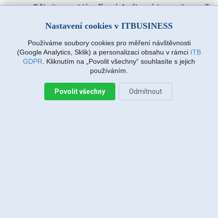
Děkuji za rychlé vyřízení. A výbornà komunikace při
zadávàní požadavku. Drmlovà Eva
Nastavení cookies v ITBUSINESS
Používáme soubory cookies pro měření návštěvnosti
Martin Vanda, Bakov nad Jizerou
(Google Analytics, Sklik) a personalizaci obsahu v rámci
ITB
2026-08-04 20:33:07
GDPR
. Kliknutím na „Povolit všechny“ souhlasíte s jejich
používáním.
Povolit všechny
Odmítnout
Jiří Sadílek, Liberec
2026-08-03 20:08:43
Obešlo se bez výjezdu, komunikace i navržený
postup zafungoval, vše se vyřešilo, děkuji
Miroslava Richtrová, Turnov
2026-08-03 18:54:12
Dobry den, s techniky spokojenost, příjemní,
ochotni, ale internet stále nefunguje, takže se na
vás budu obracet znovu.