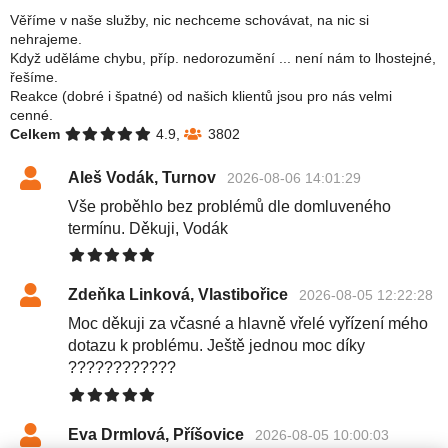
Věříme v naše služby, nic nechceme schovávat, na nic si
nehrajeme.
Když uděláme chybu, příp. nedorozumění ... není nám to lhostejné,
řešíme.
Reakce (dobré i špatné) od našich klientů jsou pro nás velmi
cenné.
Celkem
4.9,
3802
Aleš Vodák, Turnov
2026-08-06 14:01:29
Vše proběhlo bez problémů dle domluveného
termínu. Děkuji, Vodák
Zdeňka Linková, Vlastibořice
2026-08-05 12:22:28
Moc děkuji za včasné a hlavně vřelé vyřízení mého
dotazu k problému. Ještě jednou moc díky
????????????
Eva Drmlová, Příšovice
2026-08-05 10:00:03