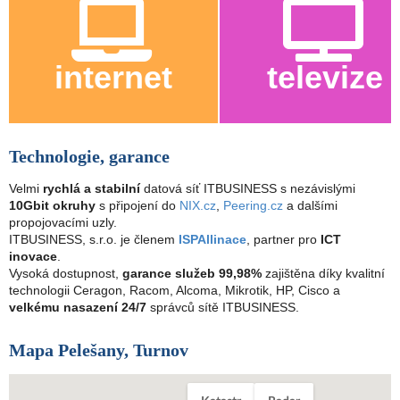
internet
televize
Technologie, garance
Velmi
rychlá a stabilní
datová síť ITBUSINESS s nezávislými
10Gbit okruhy
s připojení do
NIX.cz
,
Peering.cz
a dalšími
propojovacími uzly.
ITBUSINESS, s.r.o. je členem
ISPAllinace
, partner pro
ICT
inovace
.
Vysoká dostupnost,
garance služeb 99,98%
zajištěna díky kvalitní
technologii Ceragon, Racom, Alcoma, Mikrotik, HP, Cisco a
velkému nasazení 24/7
správců sítě ITBUSINESS.
Mapa Pelešany, Turnov