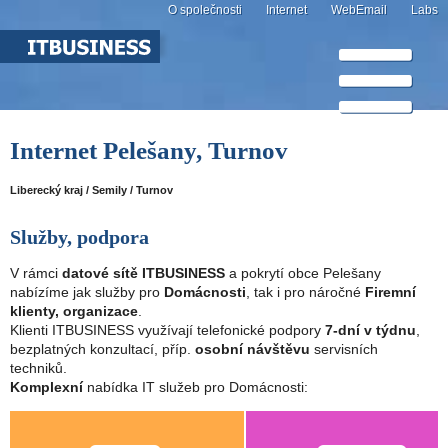
O společnosti
Internet
WebEmail
Labs
Internet Pelešany, Turnov
Liberecký kraj / Semily / Turnov
Služby, podpora
V rámci
datové sítě ITBUSINESS
a pokrytí obce Pelešany
nabízíme jak služby pro
Domácnosti
, tak i pro náročné
Firemní
klienty, organizace
.
Klienti ITBUSINESS využívají telefonické podpory
7-dní v týdnu
,
bezplatných konzultací, příp.
osobní návštěvu
servisních
techniků.
Komplexní
nabídka IT služeb pro Domácnosti: