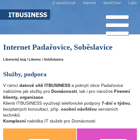
O společnosti
Internet
WebEmail
Labs
Internet Padařovice, Soběslavice
Liberecký kraj / Liberec / Soběslavice
Služby, podpora
V rámci
datové sítě ITBUSINESS
a pokrytí obce Padařovice
nabízíme jak služby pro
Domácnosti
, tak i pro náročné
Firemní
klienty, organizace
.
Klienti ITBUSINESS využívají telefonické podpory
7-dní v týdnu
,
bezplatných konzultací, příp.
osobní návštěvu
servisních
techniků.
Komplexní
nabídka IT služeb pro Domácnosti: