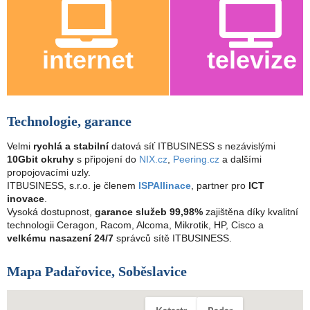
internet
televize
Technologie, garance
Velmi
rychlá a stabilní
datová síť ITBUSINESS s nezávislými
10Gbit okruhy
s připojení do
NIX.cz
,
Peering.cz
a dalšími
propojovacími uzly.
ITBUSINESS, s.r.o. je členem
ISPAllinace
, partner pro
ICT
inovace
.
Vysoká dostupnost,
garance služeb 99,98%
zajištěna díky kvalitní
technologii Ceragon, Racom, Alcoma, Mikrotik, HP, Cisco a
velkému nasazení 24/7
správců sítě ITBUSINESS.
Mapa Padařovice, Soběslavice