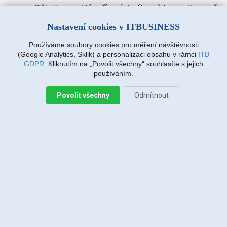
Děkuji za rychlé vyřízení. A výbornà komunikace při
zadávàní požadavku. Drmlovà Eva
Nastavení cookies v ITBUSINESS
Používáme soubory cookies pro měření návštěvnosti
Martin Vanda, Bakov nad Jizerou
(Google Analytics, Sklik) a personalizaci obsahu v rámci
ITB
2026-08-04 20:33:07
GDPR
. Kliknutím na „Povolit všechny“ souhlasíte s jejich
používáním.
Povolit všechny
Odmítnout
Jiří Sadílek, Liberec
2026-08-03 20:08:43
Obešlo se bez výjezdu, komunikace i navržený
postup zafungoval, vše se vyřešilo, děkuji
Miroslava Richtrová, Turnov
2026-08-03 18:54:12
Dobry den, s techniky spokojenost, příjemní,
ochotni, ale internet stále nefunguje, takže se na
vás budu obracet znovu.