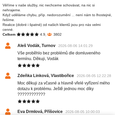
Věříme v naše služby, nic nechceme schovávat, na nic si
nehrajeme.
Když uděláme chybu, příp. nedorozumění ... není nám to lhostejné,
řešíme.
Reakce (dobré i špatné) od našich klientů jsou pro nás velmi
cenné.
Celkem
4.9,
3802
Aleš Vodák, Turnov
2026-08-06 14:01:29
Vše proběhlo bez problémů dle domluveného
termínu. Děkuji, Vodák
Zdeňka Linková, Vlastibořice
2026-08-05 12:22:28
Moc děkuji za včasné a hlavně vřelé vyřízení mého
dotazu k problému. Ještě jednou moc díky
????????????
Eva Drmlová, Příšovice
2026-08-05 10:00:03