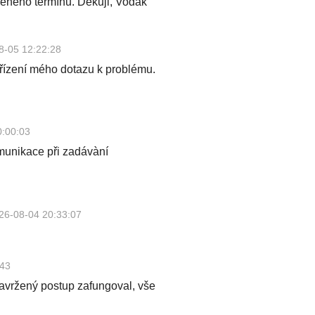
eného termínu. Děkuji, Vodák
8-05 12:22:28
yřízení mého dotazu k problému.
0:00:03
omunikace při zadávàní
26-08-04 20:33:07
:43
avržený postup zafungoval, vše