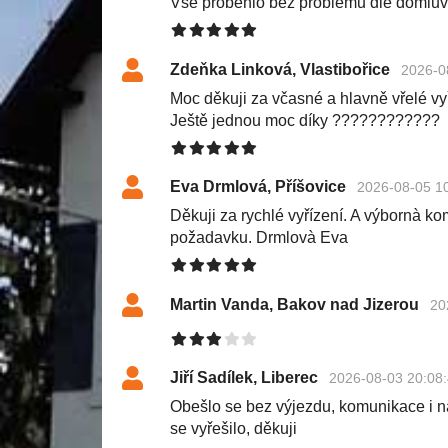
Vše proběhlo bez problémů dle domluv
Zdeňka Linková, Vlastibořice
2026-0
Moc děkuji za včasné a hlavně vřelé v
Ještě jednou moc díky ????????????
Eva Drmlová, Příšovice
2026-08-05 1
Děkuji za rychlé vyřízení. A výbornà k
požadavku. Drmlovà Eva
Martin Vanda, Bakov nad Jizerou
20
Jiří Sadílek, Liberec
2026-08-03 20:08
Obešlo se bez výjezdu, komunikace i n
se vyřešilo, děkuji