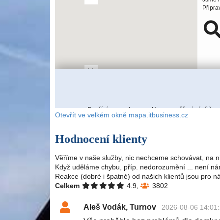
Otevřít ve velkém okně mapa.itbusiness.cz
Hodnocení klienty
Věříme v naše služby, nic nechceme schovávat, na n
Když uděláme chybu, příp. nedorozumění ... není nám
Reakce (dobré i špatné) od našich klientů jsou pro n
Celkem
4.9,
3802
Aleš Vodák, Turnov
2026-08-06 14:01