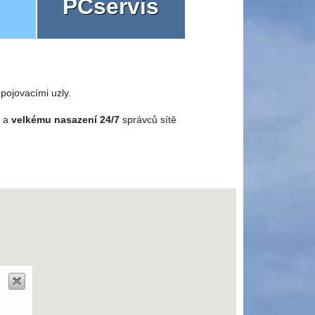
PCservis
pojovacími uzly.
o a
velkému nasazení 24/7
správců sítě