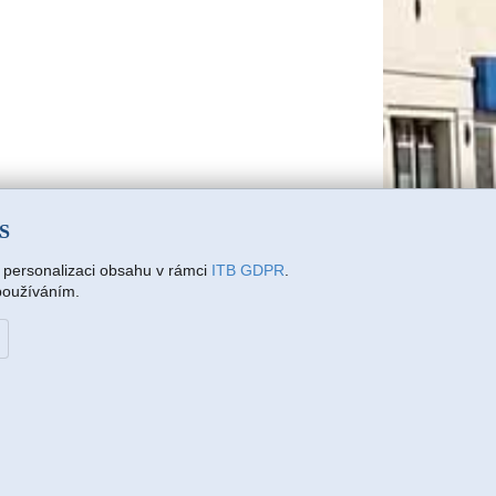
SS
a personalizaci obsahu v rámci
ITB GDPR
.
 používáním.