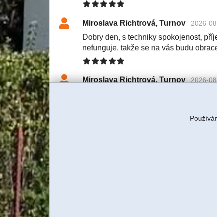
Miroslava Richtrová, Turnov
2026-08
Dobry den, s techniky spokojenost, příje
nefunguje, takže se na vás budu obrac
Miroslava Richtrová, Turnov
2026-08
Dobry den, s techniky spokojenost, příje
nefunguje, takže se na vás budu obrac
Používám
Tereza Rulcová, ITBUSINESS, s
S klientkou jsme domluvili servi
znovu tam technik pojede a budem
Jiří Sadílek, Liberec
2026-08-03 11:57
Obešlo se bez výjezdu, komunikace i n
se vyřešilo, děkuji