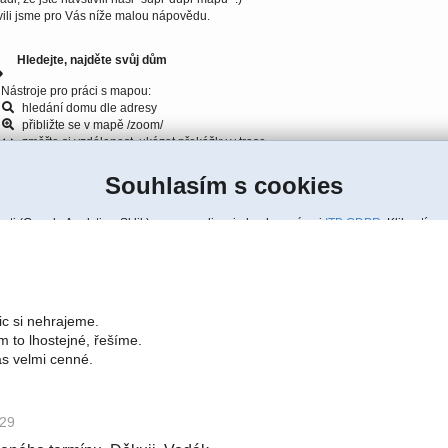
ic si nehrajeme.
 to lhostejné, řešíme.
ás velmi cenné.
:29