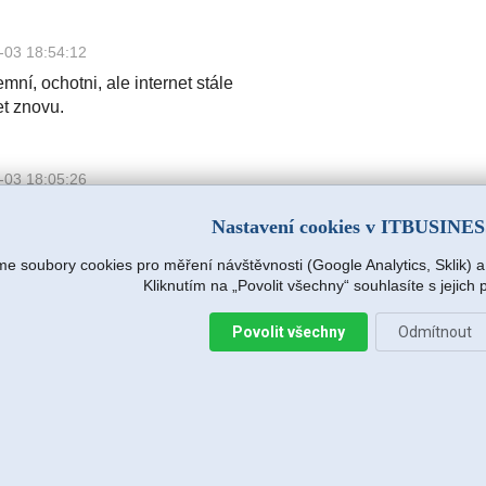
-03 18:54:12
mní, ochotni, ale internet stále
et znovu.
-03 18:05:26
mní, ochotni, ale internet stále
Nastavení cookies v ITBUSINE
et znovu.
e soubory cookies pro měření návštěvnosti (Google Analytics, Sklik) 
Kliknutím na „Povolit všechny“ souhlasíte s jejich
.r.o.
2026-08-04 15:09:54
Povolit všechny
Odmítnout
s hned na další pracovní den (dnes),
e zjišťovat příčinu.
:14
avržený postup zafungoval, vše