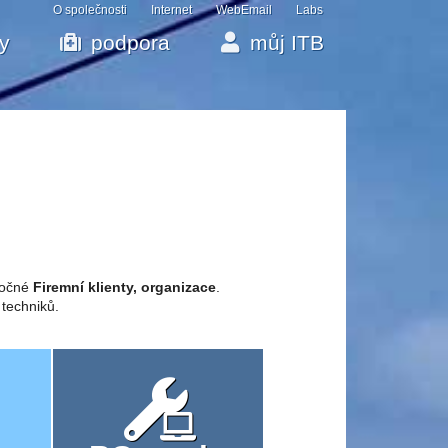
O společnosti
Internet
WebEmail
Labs
by
podpora
můj ITB
áročné
Firemní klienty, organizace
.
 techniků.