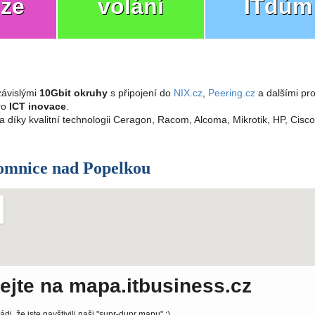
ize
volání
ITdům
ávislými
10Gbit okruhy
s připojení do
NIX.cz
,
Peering.cz
a dalšími pro
pro
ICT inovace
.
a díky kvalitní technologii Ceragon, Racom, Alcoma, Mikrotik, HP, Cisc
omnice nad Popelkou