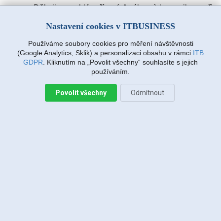
Děkuji za rychlé vyřízení. A výbornà komunikace při
zadávàní požadavku. Drmlovà Eva
Nastavení cookies v ITBUSINESS
Používáme soubory cookies pro měření návštěvnosti
Martin Vanda, Bakov nad Jizerou
(Google Analytics, Sklik) a personalizaci obsahu v rámci
ITB
2026-08-04 20:33:07
GDPR
. Kliknutím na „Povolit všechny“ souhlasíte s jejich
používáním.
Povolit všechny
Odmítnout
Jiří Sadílek, Liberec
2026-08-03 20:08:43
Obešlo se bez výjezdu, komunikace i navržený
postup zafungoval, vše se vyřešilo, děkuji
Miroslava Richtrová, Turnov
2026-08-03 18:54:12
Dobry den, s techniky spokojenost, příjemní,
ochotni, ale internet stále nefunguje, takže se na
vás budu obracet znovu.