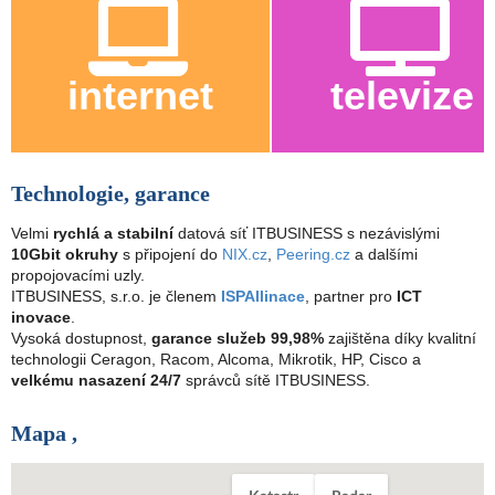
internet
televize
Technologie, garance
Velmi
rychlá a stabilní
datová síť ITBUSINESS s nezávislými
10Gbit okruhy
s připojení do
NIX.cz
,
Peering.cz
a dalšími
propojovacími uzly.
ITBUSINESS, s.r.o. je členem
ISPAllinace
, partner pro
ICT
inovace
.
Vysoká dostupnost,
garance služeb 99,98%
zajištěna díky kvalitní
technologii Ceragon, Racom, Alcoma, Mikrotik, HP, Cisco a
velkému nasazení 24/7
správců sítě ITBUSINESS.
Mapa ,