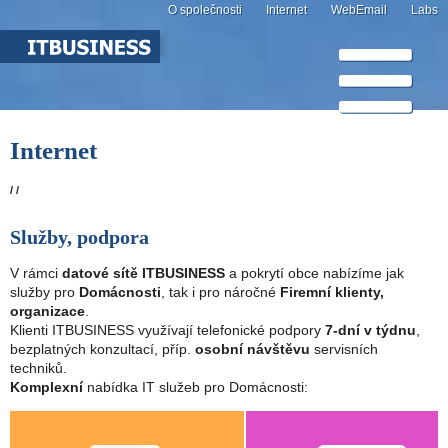
O společnosti
Internet
WebEmail
Labs
Internet
/ /
Služby, podpora
V rámci
datové sítě ITBUSINESS
a pokrytí obce nabízíme jak
služby pro
Domácnosti
, tak i pro náročné
Firemní klienty,
organizace
.
Klienti ITBUSINESS využívají telefonické podpory
7-dní v týdnu
,
bezplatných konzultací, příp.
osobní návštěvu
servisních
techniků.
Komplexní
nabídka IT služeb pro Domácnosti: