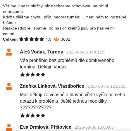
Věříme v naše služby, nic nechceme schovávat, na nic si
nehrajeme.
Když uděláme chybu, příp. nedorozumění ... není nám to lhostejné,
řešíme.
Reakce (dobré i špatné) od našich klientů jsou pro nás velmi
cenné.
Celkem
4.9,
3802
Aleš Vodák, Turnov
2026-08-06 14:01:29
Vše proběhlo bez problémů dle domluveného
termínu. Děkuji, Vodák
Zdeňka Linková, Vlastibořice
2026-08-05 12:22:28
Moc děkuji za včasné a hlavně vřelé vyřízení mého
dotazu k problému. Ještě jednou moc díky
????????????
Eva Drmlová, Příšovice
2026-08-05 10:00:03