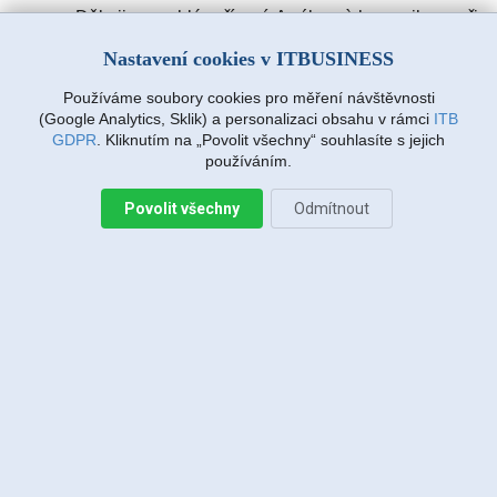
Děkuji za rychlé vyřízení. A výbornà komunikace při
zadávàní požadavku. Drmlovà Eva
Nastavení cookies v ITBUSINESS
Používáme soubory cookies pro měření návštěvnosti
Martin Vanda, Bakov nad Jizerou
(Google Analytics, Sklik) a personalizaci obsahu v rámci
ITB
2026-08-04 20:33:07
GDPR
. Kliknutím na „Povolit všechny“ souhlasíte s jejich
používáním.
Povolit všechny
Odmítnout
Jiří Sadílek, Liberec
2026-08-03 20:08:43
Obešlo se bez výjezdu, komunikace i navržený
postup zafungoval, vše se vyřešilo, děkuji
Miroslava Richtrová, Turnov
2026-08-03 18:54:12
Dobry den, s techniky spokojenost, příjemní,
ochotni, ale internet stále nefunguje, takže se na
vás budu obracet znovu.