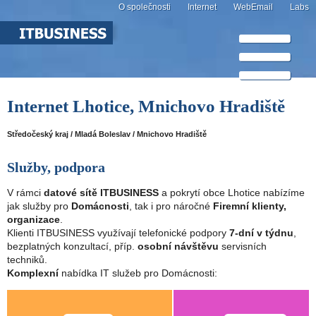
O společnosti
Internet
WebEmail
Labs
Internet Lhotice, Mnichovo Hradiště
Středočeský kraj / Mladá Boleslav / Mnichovo Hradiště
Služby, podpora
V rámci
datové sítě ITBUSINESS
a pokrytí obce Lhotice nabízíme
jak služby pro
Domácnosti
, tak i pro náročné
Firemní klienty,
organizace
.
Klienti ITBUSINESS využívají telefonické podpory
7-dní v týdnu
,
bezplatných konzultací, příp.
osobní návštěvu
servisních
techniků.
Komplexní
nabídka IT služeb pro Domácnosti: