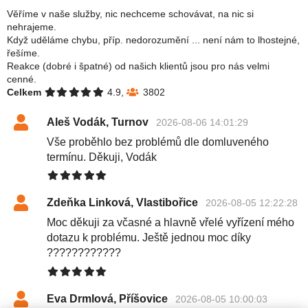
Věříme v naše služby, nic nechceme schovávat, na nic si
nehrajeme.
Když uděláme chybu, příp. nedorozumění ... není nám to lhostejné,
řešíme.
Reakce (dobré i špatné) od našich klientů jsou pro nás velmi
cenné.
Celkem
4.9,
3802
Aleš Vodák, Turnov
2026-08-06 14:01:29
Vše proběhlo bez problémů dle domluveného
termínu. Děkuji, Vodák
Zdeňka Linková, Vlastibořice
2026-08-05 12:22:28
Moc děkuji za včasné a hlavně vřelé vyřízení mého
dotazu k problému. Ještě jednou moc díky
????????????
Eva Drmlová, Příšovice
2026-08-05 10:00:03