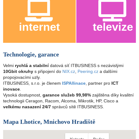
internet
televize
Technologie, garance
Velmi
rychlá a stabilní
datová síť ITBUSINESS s nezávislými
10Gbit okruhy
s připojení do
NIX.cz
,
Peering.cz
a dalšími
propojovacími uzly.
ITBUSINESS, s.r.o. je členem
ISPAllinace
, partner pro
ICT
inovace
.
Vysoká dostupnost,
garance služeb 99,98%
zajištěna díky kvalitní
technologii Ceragon, Racom, Alcoma, Mikrotik, HP, Cisco a
velkému nasazení 24/7
správců sítě ITBUSINESS.
Mapa Lhotice, Mnichovo Hradiště