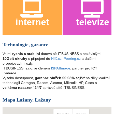
internet
televize
Technologie, garance
Velmi
rychlá a stabilní
datová síť ITBUSINESS s nezávislými
10Gbit okruhy
s připojení do
NIX.cz
,
Peering.cz
a dalšími
propojovacími uzly.
ITBUSINESS, s.r.o. je členem
ISPAllinace
, partner pro
ICT
inovace
.
Vysoká dostupnost,
garance služeb 99,98%
zajištěna díky kvalitní
technologii Ceragon, Racom, Alcoma, Mikrotik, HP, Cisco a
velkému nasazení 24/7
správců sítě ITBUSINESS.
Mapa Lažany, Lažany