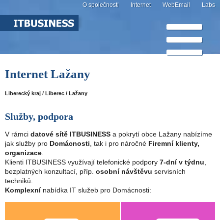
O společnosti
Internet
WebEmail
Labs
Internet Lažany
Liberecký kraj / Liberec / Lažany
Služby, podpora
V rámci
datové sítě ITBUSINESS
a pokrytí obce Lažany nabízíme
jak služby pro
Domácnosti
, tak i pro náročné
Firemní klienty,
organizace
.
Klienti ITBUSINESS využívají telefonické podpory
7-dní v týdnu
,
bezplatných konzultací, příp.
osobní návštěvu
servisních
techniků.
Komplexní
nabídka IT služeb pro Domácnosti: