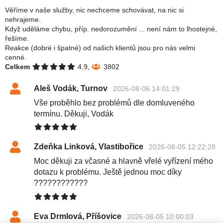
Věříme v naše služby, nic nechceme schovávat, na nic si
nehrajeme.
Když uděláme chybu, příp. nedorozumění ... není nám to lhostejné,
řešíme.
Reakce (dobré i špatné) od našich klientů jsou pro nás velmi
cenné.
Celkem
4.9,
3802
Aleš Vodák, Turnov
2026-08-06 14:01:29
Vše proběhlo bez problémů dle domluveného
termínu. Děkuji, Vodák
Zdeňka Linková, Vlastibořice
2026-08-05 12:22:28
Moc děkuji za včasné a hlavně vřelé vyřízení mého
dotazu k problému. Ještě jednou moc díky
????????????
Eva Drmlová, Příšovice
2026-08-05 10:00:03