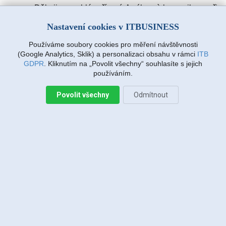
Děkuji za rychlé vyřízení. A výbornà komunikace při
zadávàní požadavku. Drmlovà Eva
Nastavení cookies v ITBUSINESS
Používáme soubory cookies pro měření návštěvnosti
Martin Vanda, Bakov nad Jizerou
(Google Analytics, Sklik) a personalizaci obsahu v rámci
ITB
2026-08-04 20:33:07
GDPR
. Kliknutím na „Povolit všechny“ souhlasíte s jejich
používáním.
Povolit všechny
Odmítnout
Jiří Sadílek, Liberec
2026-08-03 20:08:43
Obešlo se bez výjezdu, komunikace i navržený
postup zafungoval, vše se vyřešilo, děkuji
Miroslava Richtrová, Turnov
2026-08-03 18:54:12
Dobry den, s techniky spokojenost, příjemní,
ochotni, ale internet stále nefunguje, takže se na
vás budu obracet znovu.