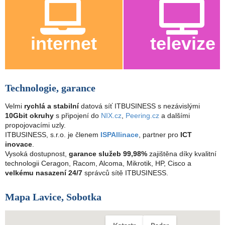
internet
televize
Technologie, garance
Velmi
rychlá a stabilní
datová síť ITBUSINESS s nezávislými
10Gbit okruhy
s připojení do
NIX.cz
,
Peering.cz
a dalšími
propojovacími uzly.
ITBUSINESS, s.r.o. je členem
ISPAllinace
, partner pro
ICT
inovace
.
Vysoká dostupnost,
garance služeb 99,98%
zajištěna díky kvalitní
technologii Ceragon, Racom, Alcoma, Mikrotik, HP, Cisco a
velkému nasazení 24/7
správců sítě ITBUSINESS.
Mapa Lavice, Sobotka