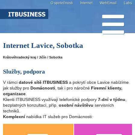
O společnosti
Internet
WebEmail
Labs
Internet Lavice, Sobotka
Královéhradecký kraj / Jičín / Sobotka
Služby, podpora
V rámci
datové sítě ITBUSINESS
a pokrytí obce Lavice nabízíme
jak služby pro
Domácnosti
, tak i pro náročné
Firemní klienty,
organizace
.
Klienti ITBUSINESS využívají telefonické podpory
7-dní v týdnu
,
bezplatných konzultací, příp.
osobní návštěvu
servisních
techniků.
Komplexní
nabídka IT služeb pro Domácnosti: