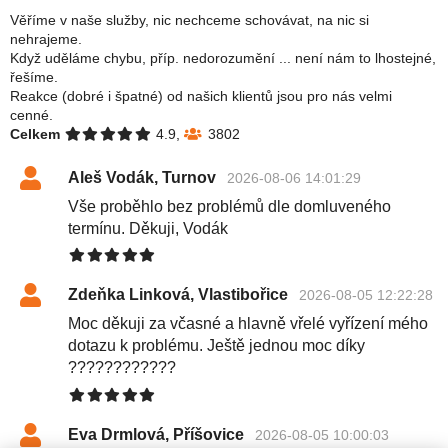
Věříme v naše služby, nic nechceme schovávat, na nic si
nehrajeme.
Když uděláme chybu, příp. nedorozumění ... není nám to lhostejné,
řešíme.
Reakce (dobré i špatné) od našich klientů jsou pro nás velmi
cenné.
Celkem
4.9,
3802
Aleš Vodák, Turnov
2026-08-06 14:01:29
Vše proběhlo bez problémů dle domluveného
termínu. Děkuji, Vodák
Zdeňka Linková, Vlastibořice
2026-08-05 12:22:28
Moc děkuji za včasné a hlavně vřelé vyřízení mého
dotazu k problému. Ještě jednou moc díky
????????????
Eva Drmlová, Příšovice
2026-08-05 10:00:03