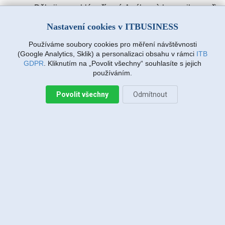
Děkuji za rychlé vyřízení. A výbornà komunikace při
zadávàní požadavku. Drmlovà Eva
Nastavení cookies v ITBUSINESS
Používáme soubory cookies pro měření návštěvnosti
Martin Vanda, Bakov nad Jizerou
(Google Analytics, Sklik) a personalizaci obsahu v rámci
ITB
2026-08-04 20:33:07
GDPR
. Kliknutím na „Povolit všechny“ souhlasíte s jejich
používáním.
Povolit všechny
Odmítnout
Jiří Sadílek, Liberec
2026-08-03 20:08:43
Obešlo se bez výjezdu, komunikace i navržený
postup zafungoval, vše se vyřešilo, děkuji
Miroslava Richtrová, Turnov
2026-08-03 18:54:12
Dobry den, s techniky spokojenost, příjemní,
ochotni, ale internet stále nefunguje, takže se na
vás budu obracet znovu.