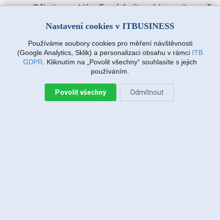
Děkuji za rychlé vyřízení. A výbornà komunikace při
zadávàní požadavku. Drmlovà Eva
Nastavení cookies v ITBUSINESS
Používáme soubory cookies pro měření návštěvnosti
Martin Vanda, Bakov nad Jizerou
(Google Analytics, Sklik) a personalizaci obsahu v rámci
ITB
2026-08-04 20:33:07
GDPR
. Kliknutím na „Povolit všechny“ souhlasíte s jejich
používáním.
Povolit všechny
Odmítnout
Jiří Sadílek, Liberec
2026-08-03 20:08:43
Obešlo se bez výjezdu, komunikace i navržený
postup zafungoval, vše se vyřešilo, děkuji
Miroslava Richtrová, Turnov
2026-08-03 18:54:12
Dobry den, s techniky spokojenost, příjemní,
ochotni, ale internet stále nefunguje, takže se na
vás budu obracet znovu.