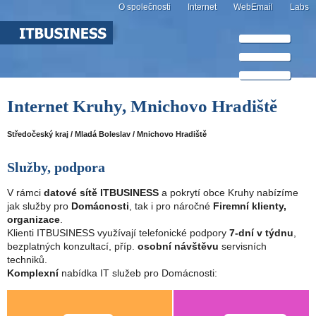
O společnosti
Internet
WebEmail
Labs
Internet Kruhy, Mnichovo Hradiště
Středočeský kraj / Mladá Boleslav / Mnichovo Hradiště
Služby, podpora
V rámci
datové sítě ITBUSINESS
a pokrytí obce Kruhy nabízíme
jak služby pro
Domácnosti
, tak i pro náročné
Firemní klienty,
organizace
.
Klienti ITBUSINESS využívají telefonické podpory
7-dní v týdnu
,
bezplatných konzultací, příp.
osobní návštěvu
servisních
techniků.
Komplexní
nabídka IT služeb pro Domácnosti: