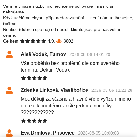
Věříme v naše služby, nic nechceme schovávat, na nic si
nehrajeme.
Když uděláme chybu, příp. nedorozumění ... není nám to lhostejné,
řešíme.
Reakce (dobré i špatné) od našich klientů jsou pro nás velmi
cenné.
Celkem
4.9,
3802
Aleš Vodák, Turnov
2026-08-06 14:01:29
Vše proběhlo bez problémů dle domluveného
termínu. Děkuji, Vodák
Zdeňka Linková, Vlastibořice
2026-08-05 12:22:28
Moc děkuji za včasné a hlavně vřelé vyřízení mého
dotazu k problému. Ještě jednou moc díky
????????????
Eva Drmlová, Příšovice
2026-08-05 10:00:03