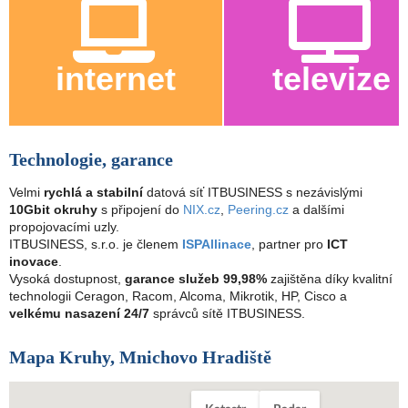
internet
televize
Technologie, garance
Velmi
rychlá a stabilní
datová síť ITBUSINESS s nezávislými
10Gbit okruhy
s připojení do
NIX.cz
,
Peering.cz
a dalšími
propojovacími uzly.
ITBUSINESS, s.r.o. je členem
ISPAllinace
, partner pro
ICT
inovace
.
Vysoká dostupnost,
garance služeb 99,98%
zajištěna díky kvalitní
technologii Ceragon, Racom, Alcoma, Mikrotik, HP, Cisco a
velkému nasazení 24/7
správců sítě ITBUSINESS.
Mapa Kruhy, Mnichovo Hradiště