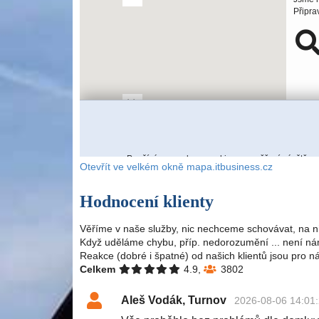
Otevřít ve velkém okně mapa.itbusiness.cz
Hodnocení klienty
Věříme v naše služby, nic nechceme schovávat, na n
Když uděláme chybu, příp. nedorozumění ... není nám
Reakce (dobré i špatné) od našich klientů jsou pro n
Celkem
4.9,
3802
Aleš Vodák, Turnov
2026-08-06 14:01