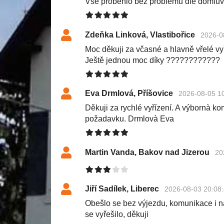
Vše proběhlo bez problémů dle domluv
Zdeňka Linková, Vlastibořice
2026-0
Moc děkuji za včasné a hlavně vřelé v
Ještě jednou moc díky ????????????
Eva Drmlová, Příšovice
2026-08-05 1
Děkuji za rychlé vyřízení. A výbornà k
požadavku. Drmlovà Eva
Martin Vanda, Bakov nad Jizerou
20
Jiří Sadílek, Liberec
2026-08-03 20:08
Obešlo se bez výjezdu, komunikace i n
se vyřešilo, děkuji