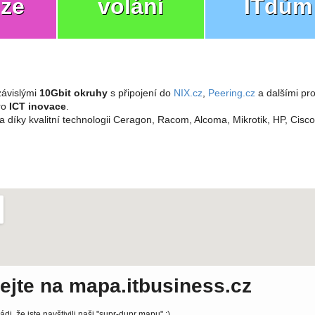
ize
volání
ITdům
ávislými
10Gbit okruhy
s připojení do
NIX.cz
,
Peering.cz
a dalšími pro
pro
ICT inovace
.
a díky kvalitní technologii Ceragon, Racom, Alcoma, Mikrotik, HP, Cisc