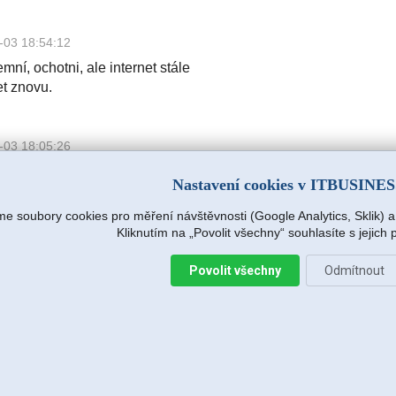
-03 18:54:12
mní, ochotni, ale internet stále
et znovu.
-03 18:05:26
mní, ochotni, ale internet stále
Nastavení cookies v ITBUSINE
et znovu.
e soubory cookies pro měření návštěvnosti (Google Analytics, Sklik) 
Kliknutím na „Povolit všechny“ souhlasíte s jejich
.r.o.
2026-08-04 15:09:54
Povolit všechny
Odmítnout
s hned na další pracovní den (dnes),
e zjišťovat příčinu.
:14
avržený postup zafungoval, vše