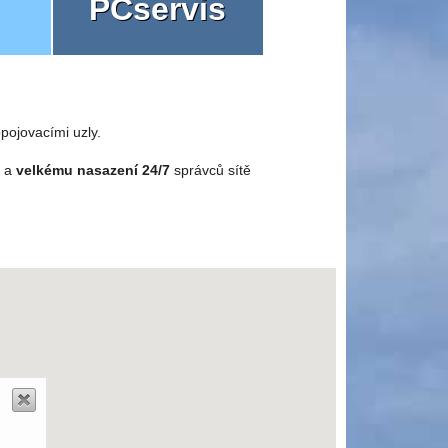
PCservis
pojovacími uzly.
o a
velkému nasazení 24/7
správců sítě