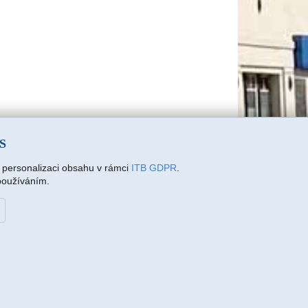
SS
a personalizaci obsahu v rámci
ITB GDPR
.
 používáním.