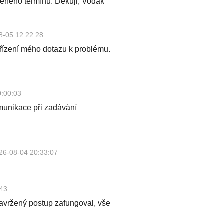
eného termínu. Děkuji, Vodák
8-05 12:22:28
yřízení mého dotazu k problému.
0:00:03
omunikace při zadávàní
26-08-04 20:33:07
:43
avržený postup zafungoval, vše