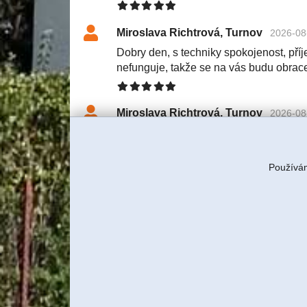
Miroslava Richtrová, Turnov
2026-08
Dobry den, s techniky spokojenost, příje
nefunguje, takže se na vás budu obrac
Miroslava Richtrová, Turnov
2026-08
Dobry den, s techniky spokojenost, příje
nefunguje, takže se na vás budu obrac
Používám
Tereza Rulcová, ITBUSINESS, s
S klientkou jsme domluvili servi
znovu tam technik pojede a budem
Jiří Sadílek, Liberec
2026-08-03 11:57
Obešlo se bez výjezdu, komunikace i n
se vyřešilo, děkuji