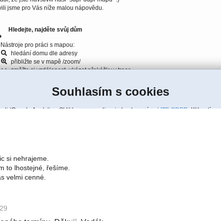
ic si nehrajeme.
 to lhostejné, řešíme.
ás velmi cenné.
:29