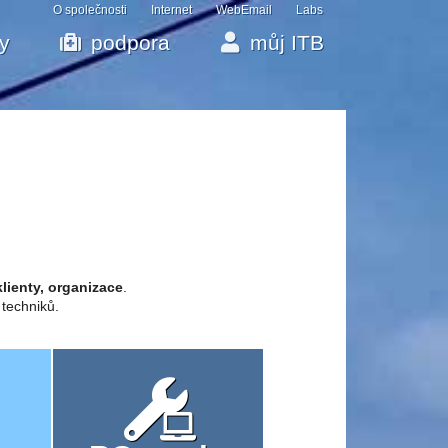
O společnosti
Internet
WebEmail
Labs
by
podpora
můj ITB
klienty, organizace
.
 techniků.