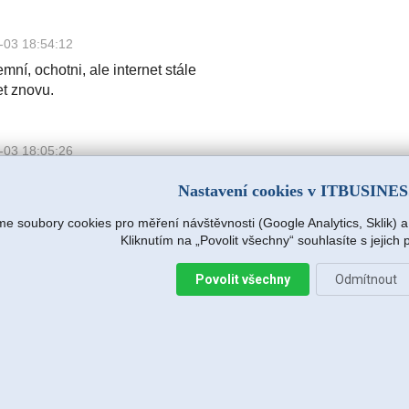
-03 18:54:12
mní, ochotni, ale internet stále
et znovu.
-03 18:05:26
mní, ochotni, ale internet stále
Nastavení cookies v ITBUSINE
et znovu.
e soubory cookies pro měření návštěvnosti (Google Analytics, Sklik) 
Kliknutím na „Povolit všechny“ souhlasíte s jejich
.r.o.
2026-08-04 15:09:54
Povolit všechny
Odmítnout
s hned na další pracovní den (dnes),
e zjišťovat příčinu.
:14
avržený postup zafungoval, vše