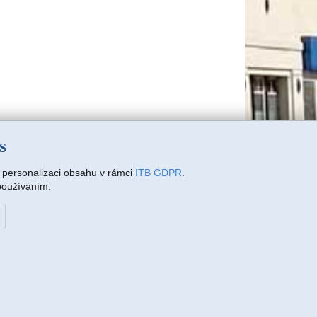
SS
a personalizaci obsahu v rámci
ITB GDPR
.
 používáním.