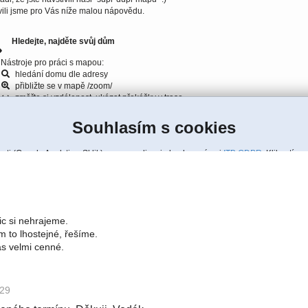
ic si nehrajeme.
 to lhostejné, řešíme.
ás velmi cenné.
:29