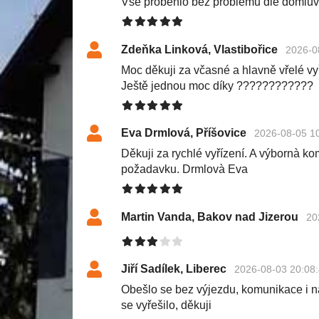
Vše proběhlo bez problémů dle domluv
Zdeňka Linková, Vlastibořice
2026-0
Moc děkuji za včasné a hlavně vřelé v
Ještě jednou moc díky ????????????
Eva Drmlová, Příšovice
2026-08-05 1
Děkuji za rychlé vyřízení. A výbornà k
požadavku. Drmlovà Eva
Martin Vanda, Bakov nad Jizerou
20
Jiří Sadílek, Liberec
2026-08-03 20:08
Obešlo se bez výjezdu, komunikace i n
se vyřešilo, děkuji