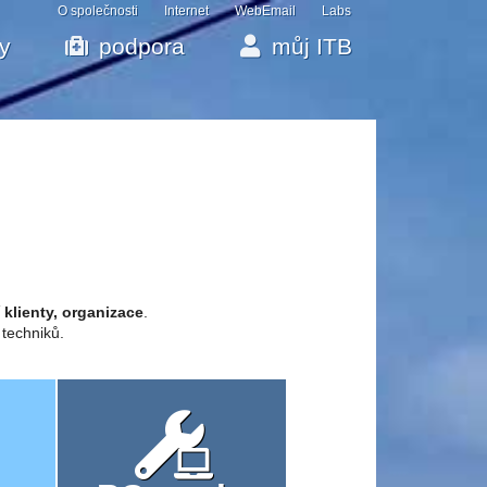
O společnosti
Internet
WebEmail
Labs
by
podpora
můj ITB
 klienty, organizace
.
 techniků.