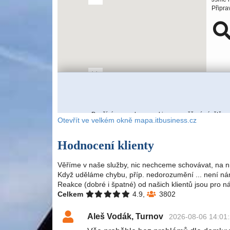
Otevřít ve velkém okně mapa.itbusiness.cz
Hodnocení klienty
Věříme v naše služby, nic nechceme schovávat, na n
Když uděláme chybu, příp. nedorozumění ... není nám
Reakce (dobré i špatné) od našich klientů jsou pro n
Celkem
4.9,
3802
Aleš Vodák, Turnov
2026-08-06 14:01