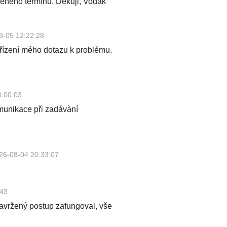
eného termínu. Děkuji, Vodák
8-05 12:22:28
yřízení mého dotazu k problému.
0:00:03
omunikace při zadávàní
26-08-04 20:33:07
:43
avržený postup zafungoval, vše