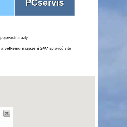
PCservis
pojovacími uzly.
o a
velkému nasazení 24/7
správců sítě