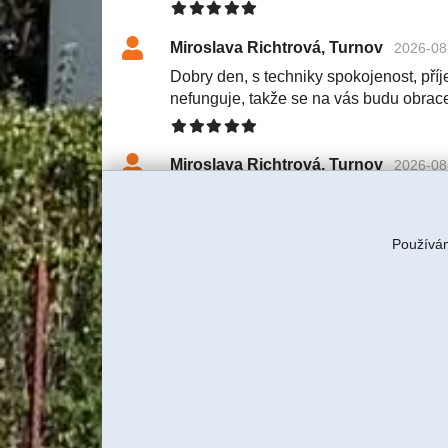
Miroslava Richtrová, Turnov
2026-08
Dobry den, s techniky spokojenost, příje
nefunguje, takže se na vás budu obrac
Miroslava Richtrová, Turnov
2026-08
Dobry den, s techniky spokojenost, příje
nefunguje, takže se na vás budu obrac
Používám
Tereza Rulcová, ITBUSINESS, s
S klientkou jsme domluvili servi
znovu tam technik pojede a budem
Jiří Sadílek, Liberec
2026-08-03 11:57
Obešlo se bez výjezdu, komunikace i n
se vyřešilo, děkuji