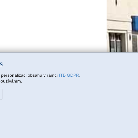
SS
a personalizaci obsahu v rámci
ITB GDPR
.
 používáním.