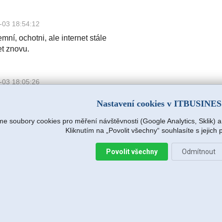
-03 18:54:12
mní, ochotni, ale internet stále
et znovu.
-03 18:05:26
mní, ochotni, ale internet stále
Nastavení cookies v ITBUSINE
et znovu.
e soubory cookies pro měření návštěvnosti (Google Analytics, Sklik) 
Kliknutím na „Povolit všechny“ souhlasíte s jejich
.r.o.
2026-08-04 15:09:54
Povolit všechny
Odmítnout
s hned na další pracovní den (dnes),
e zjišťovat příčinu.
:14
avržený postup zafungoval, vše