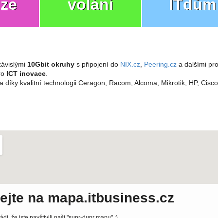
ize
volání
ITdům
ávislými
10Gbit okruhy
s připojení do
NIX.cz
,
Peering.cz
a dalšími pro
pro
ICT inovace
.
a díky kvalitní technologii Ceragon, Racom, Alcoma, Mikrotik, HP, Cisc