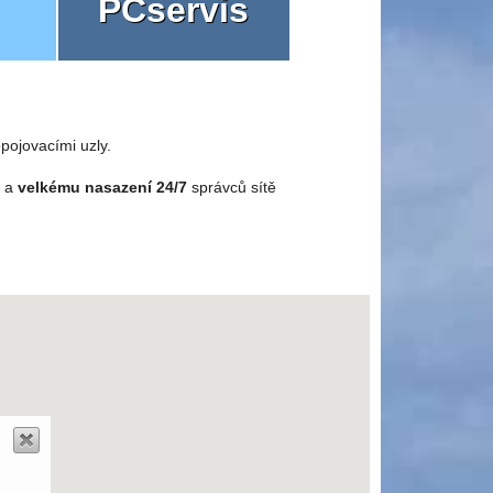
PCservis
pojovacími uzly.
o a
velkému nasazení 24/7
správců sítě