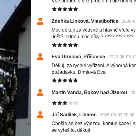
Vše proběhlo bez problémů dle domluv
Zdeňka Linková, Vlastibořice
2026-0
Moc děkuji za včasné a hlavně vřelé v
Ještě jednou moc díky ????????????
Eva Drmlová, Příšovice
2026-08-05 1
Děkuji za rychlé vyřízení. A výbornà k
požadavku. Drmlovà Eva
Martin Vanda, Bakov nad Jizerou
20
Jiří Sadílek, Liberec
2026-08-03 20:08
Obešlo se bez výjezdu, komunikace i n
se vyřešilo, děkuji