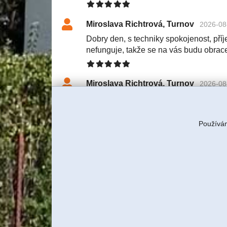
Miroslava Richtrová, Turnov
2026-08
Dobry den, s techniky spokojenost, příje
nefunguje, takže se na vás budu obrac
Miroslava Richtrová, Turnov
2026-08
Dobry den, s techniky spokojenost, příje
nefunguje, takže se na vás budu obrac
Používám
Tereza Rulcová, ITBUSINESS, s
S klientkou jsme domluvili servi
znovu tam technik pojede a budem
Jiří Sadílek, Liberec
2026-08-03 11:57
Obešlo se bez výjezdu, komunikace i n
se vyřešilo, děkuji