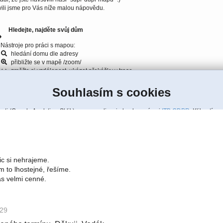
ic si nehrajeme.
 to lhostejné, řešíme.
ás velmi cenné.
:29