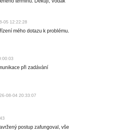
eného termínu. Děkuji, Vodák
8-05 12:22:28
yřízení mého dotazu k problému.
0:00:03
omunikace při zadávàní
26-08-04 20:33:07
:43
avržený postup zafungoval, vše