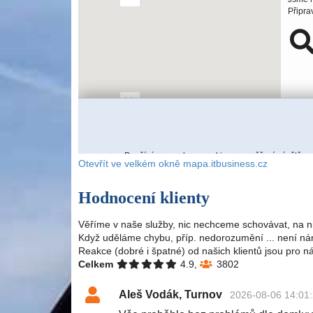
Otevřít ve velkém okně mapa.itbusiness.cz
Hodnocení klienty
Věříme v naše služby, nic nechceme schovávat, na n
Když uděláme chybu, příp. nedorozumění ... není nám
Reakce (dobré i špatné) od našich klientů jsou pro n
Celkem
4.9,
3802
Aleš Vodák, Turnov
2026-08-06 14:01