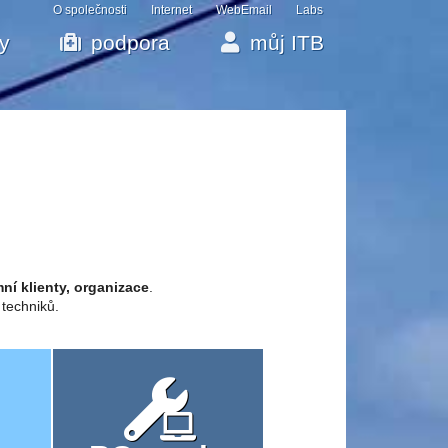
O společnosti
Internet
WebEmail
Labs
by
podpora
můj ITB
ní klienty, organizace
.
 techniků.