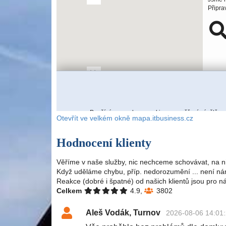
Otevřít ve velkém okně mapa.itbusiness.cz
Hodnocení klienty
Věříme v naše služby, nic nechceme schovávat, na n
Když uděláme chybu, příp. nedorozumění ... není nám
Reakce (dobré i špatné) od našich klientů jsou pro n
Celkem
4.9,
3802
Aleš Vodák, Turnov
2026-08-06 14:01