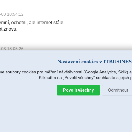
-03 18:54:12
mní, ochotni, ale internet stále
et znovu.
-03 18:05:26
mní, ochotni, ale internet stále
Nastavení cookies v ITBUSINE
et znovu.
e soubory cookies pro měření návštěvnosti (Google Analytics, Sklik) 
Kliknutím na „Povolit všechny“ souhlasíte s jejich
.r.o.
2026-08-04 15:09:54
Povolit všechny
Odmítnout
s hned na další pracovní den (dnes),
e zjišťovat příčinu.
:14
avržený postup zafungoval, vše