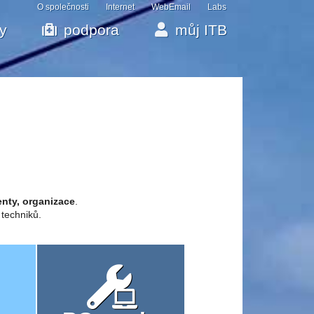
O společnosti
Internet
WebEmail
Labs
by
podpora
můj ITB
enty, organizace
.
 techniků.