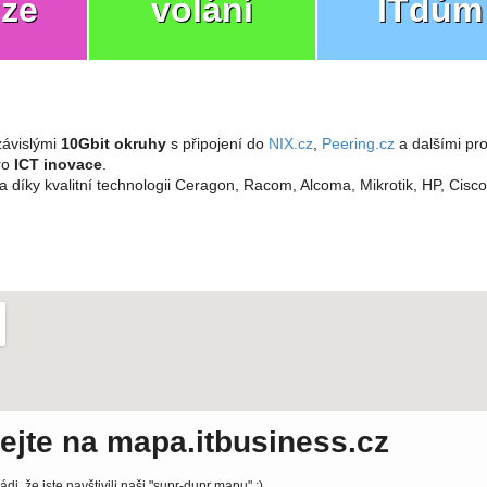
ize
volání
ITdům
ávislými
10Gbit okruhy
s připojení do
NIX.cz
,
Peering.cz
a dalšími pro
pro
ICT inovace
.
a díky kvalitní technologii Ceragon, Racom, Alcoma, Mikrotik, HP, Cisc