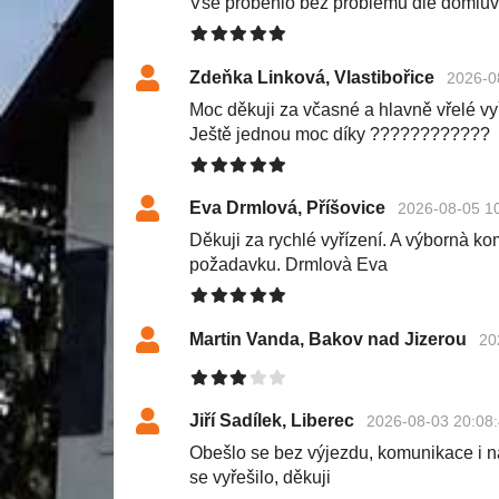
Vše proběhlo bez problémů dle domluv
Zdeňka Linková, Vlastibořice
2026-0
Moc děkuji za včasné a hlavně vřelé v
Ještě jednou moc díky ????????????
Eva Drmlová, Příšovice
2026-08-05 1
Děkuji za rychlé vyřízení. A výbornà k
požadavku. Drmlovà Eva
Martin Vanda, Bakov nad Jizerou
20
Jiří Sadílek, Liberec
2026-08-03 20:08
Obešlo se bez výjezdu, komunikace i n
se vyřešilo, děkuji