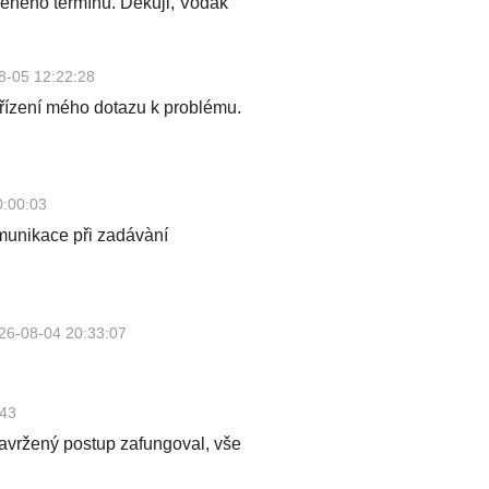
eného termínu. Děkuji, Vodák
8-05 12:22:28
yřízení mého dotazu k problému.
0:00:03
omunikace při zadávàní
26-08-04 20:33:07
:43
avržený postup zafungoval, vše