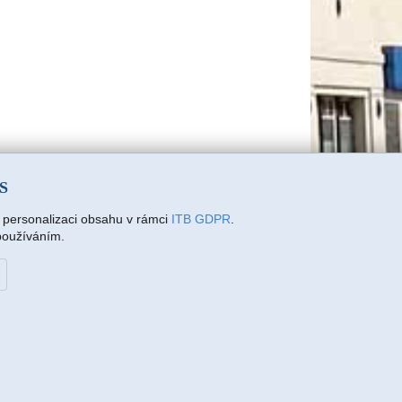
SS
a personalizaci obsahu v rámci
ITB GDPR
.
 používáním.