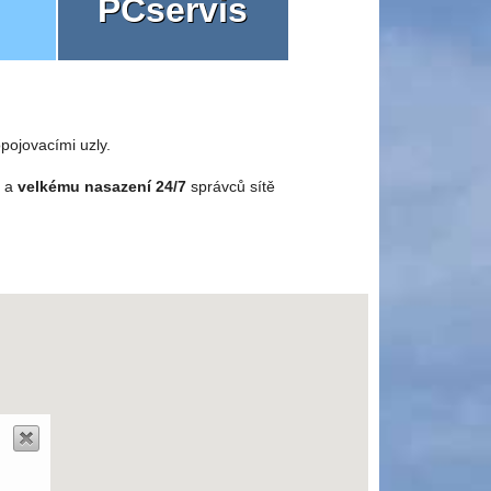
PCservis
pojovacími uzly.
o a
velkému nasazení 24/7
správců sítě