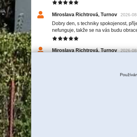
Miroslava Richtrová, Turnov
2026-08
Dobry den, s techniky spokojenost, příje
nefunguje, takže se na vás budu obrac
Miroslava Richtrová, Turnov
2026-08
Dobry den, s techniky spokojenost, příje
nefunguje, takže se na vás budu obrac
Používám
Tereza Rulcová, ITBUSINESS, s
S klientkou jsme domluvili servi
znovu tam technik pojede a budem
Jiří Sadílek, Liberec
2026-08-03 11:57
Obešlo se bez výjezdu, komunikace i n
se vyřešilo, děkuji