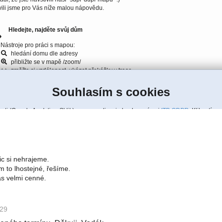
ic si nehrajeme.
 to lhostejné, řešíme.
ás velmi cenné.
:29