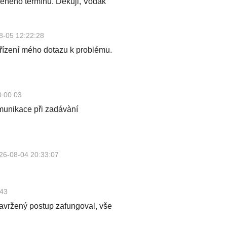
eného termínu. Děkuji, Vodák
8-05 12:22:28
yřízení mého dotazu k problému.
0:00:03
omunikace při zadávàní
26-08-04 20:33:07
:43
avržený postup zafungoval, vše