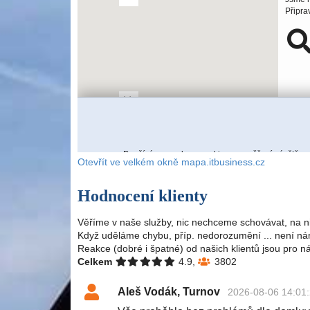
Otevřít ve velkém okně mapa.itbusiness.cz
Hodnocení klienty
Věříme v naše služby, nic nechceme schovávat, na n
Když uděláme chybu, příp. nedorozumění ... není nám
Reakce (dobré i špatné) od našich klientů jsou pro n
Celkem
4.9,
3802
Aleš Vodák, Turnov
2026-08-06 14:01