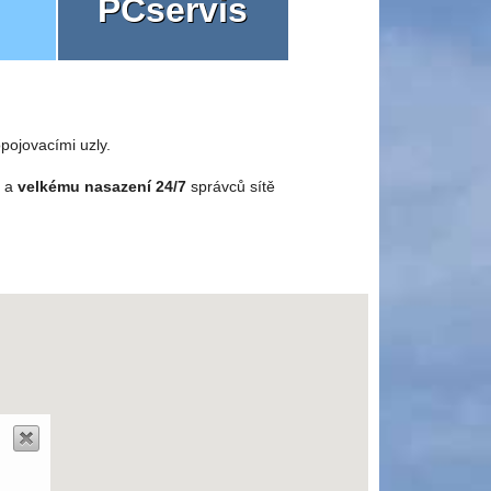
PCservis
pojovacími uzly.
o a
velkému nasazení 24/7
správců sítě