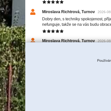
Miroslava Richtrová, Turnov
2026-08
Dobry den, s techniky spokojenost, příje
nefunguje, takže se na vás budu obrac
Miroslava Richtrová, Turnov
2026-08
Dobry den, s techniky spokojenost, příje
nefunguje, takže se na vás budu obrac
Používám
Tereza Rulcová, ITBUSINESS, s
S klientkou jsme domluvili servi
znovu tam technik pojede a budem
Jiří Sadílek, Liberec
2026-08-03 11:57
Obešlo se bez výjezdu, komunikace i n
se vyřešilo, děkuji