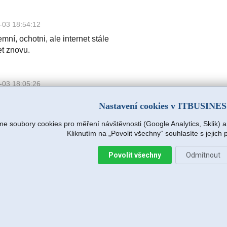
-03 18:54:12
mní, ochotni, ale internet stále
et znovu.
-03 18:05:26
mní, ochotni, ale internet stále
Nastavení cookies v ITBUSINE
et znovu.
e soubory cookies pro měření návštěvnosti (Google Analytics, Sklik) 
Kliknutím na „Povolit všechny“ souhlasíte s jejich
.r.o.
2026-08-04 15:09:54
Povolit všechny
Odmítnout
s hned na další pracovní den (dnes),
e zjišťovat příčinu.
:14
avržený postup zafungoval, vše