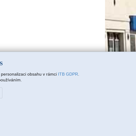
SS
a personalizaci obsahu v rámci
ITB GDPR
.
 používáním.