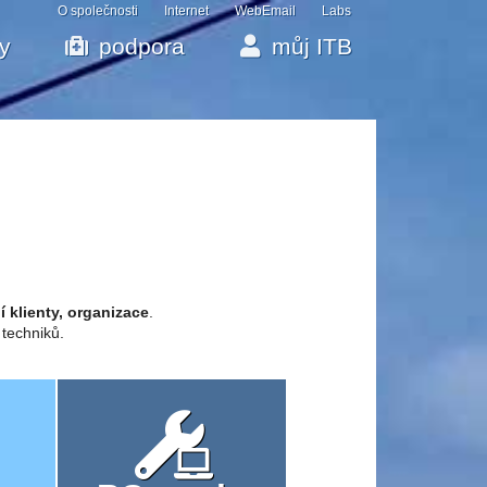
O společnosti
Internet
WebEmail
Labs
by
podpora
můj ITB
í klienty, organizace
.
 techniků.