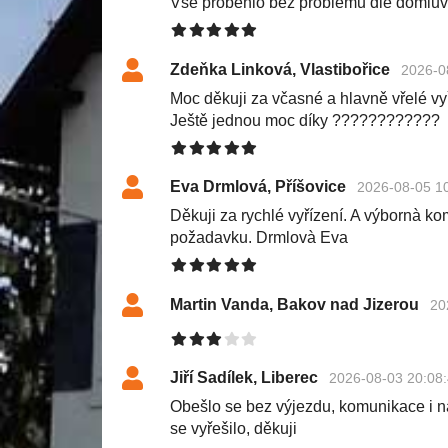
Vše proběhlo bez problémů dle domluv
Zdeňka Linková, Vlastibořice
2026-0
Moc děkuji za včasné a hlavně vřelé v
Ještě jednou moc díky ????????????
Eva Drmlová, Příšovice
2026-08-05 1
Děkuji za rychlé vyřízení. A výbornà k
požadavku. Drmlovà Eva
Martin Vanda, Bakov nad Jizerou
20
Jiří Sadílek, Liberec
2026-08-03 20:08
Obešlo se bez výjezdu, komunikace i n
se vyřešilo, děkuji