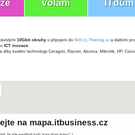
ize
volání
ITdům
ávislými
10Gbit okruhy
s připojení do
NIX.cz
,
Peering.cz
a dalšími pro
pro
ICT inovace
.
a díky kvalitní technologii Ceragon, Racom, Alcoma, Mikrotik, HP, Cisc