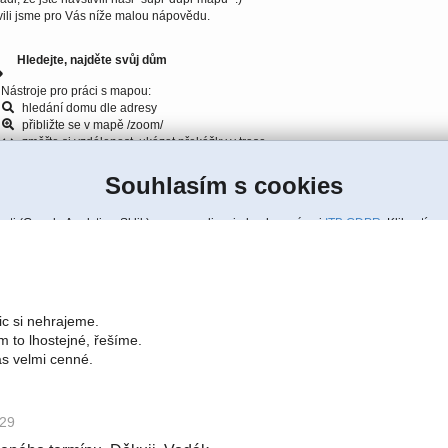
ic si nehrajeme.
 to lhostejné, řešíme.
ás velmi cenné.
:29