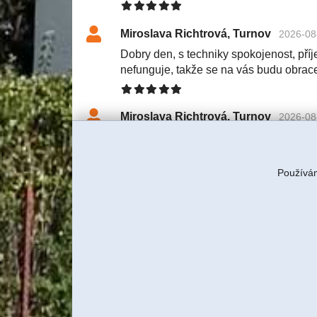
Miroslava Richtrová, Turnov
2026-08
Dobry den, s techniky spokojenost, příje
nefunguje, takže se na vás budu obrac
Miroslava Richtrová, Turnov
2026-08
Dobry den, s techniky spokojenost, příje
nefunguje, takže se na vás budu obrac
Používám
Tereza Rulcová, ITBUSINESS, s
S klientkou jsme domluvili servi
znovu tam technik pojede a budem
Jiří Sadílek, Liberec
2026-08-03 11:57
Obešlo se bez výjezdu, komunikace i n
se vyřešilo, děkuji