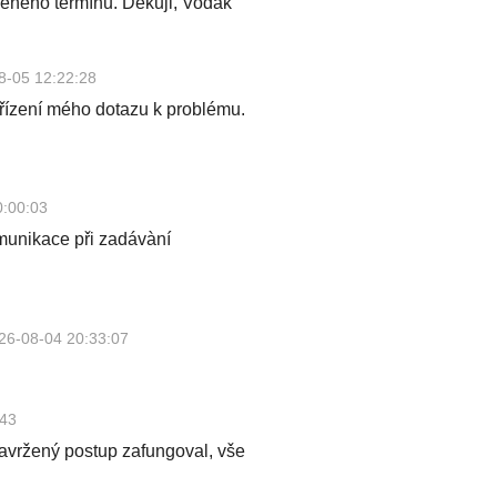
eného termínu. Děkuji, Vodák
8-05 12:22:28
yřízení mého dotazu k problému.
0:00:03
omunikace při zadávàní
26-08-04 20:33:07
:43
avržený postup zafungoval, vše