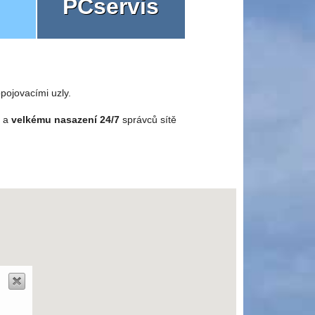
PCservis
pojovacími uzly.
o a
velkému nasazení 24/7
správců sítě