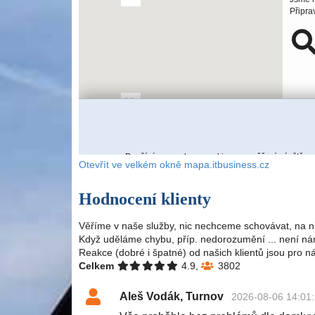
Otevřít ve velkém okně mapa.itbusiness.cz
Hodnocení klienty
Věříme v naše služby, nic nechceme schovávat, na n
Když uděláme chybu, příp. nedorozumění ... není nám
Reakce (dobré i špatné) od našich klientů jsou pro n
Celkem
4.9,
3802
Aleš Vodák, Turnov
2026-08-06 14:01