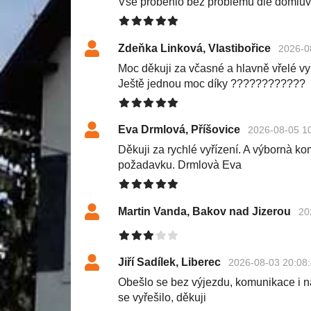
Vše proběhlo bez problémů dle domluv
Zdeňka Linková, Vlastibořice
2026-0
Moc děkuji za včasné a hlavně vřelé v
Ještě jednou moc díky ????????????
Eva Drmlová, Příšovice
2026-08-05 1
Děkuji za rychlé vyřízení. A výbornà k
požadavku. Drmlovà Eva
Martin Vanda, Bakov nad Jizerou
20
Jiří Sadílek, Liberec
2026-08-03 20:08
Obešlo se bez výjezdu, komunikace i n
se vyřešilo, děkuji