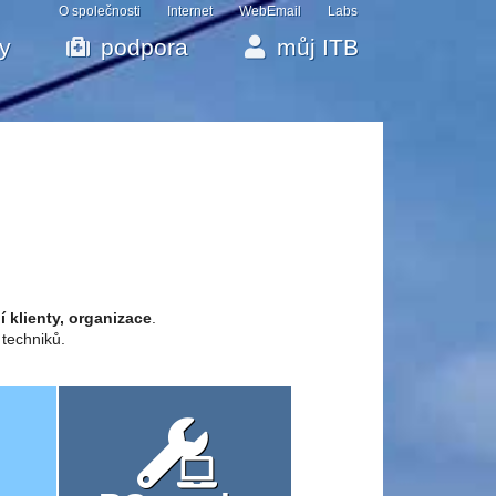
O společnosti
Internet
WebEmail
Labs
by
podpora
můj ITB
í klienty, organizace
.
 techniků.