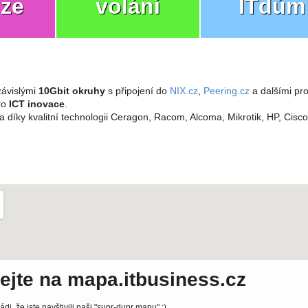
ize
volání
ITdům
ávislými
10Gbit okruhy
s připojení do
NIX.cz
,
Peering.cz
a dalšími pro
pro
ICT inovace
.
a díky kvalitní technologii Ceragon, Racom, Alcoma, Mikrotik, HP, Cisc