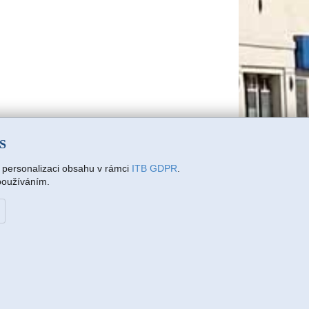
SS
a personalizaci obsahu v rámci
ITB GDPR
.
 používáním.