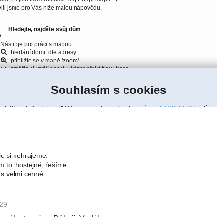
ic si nehrajeme.
 to lhostejné, řešíme.
ás velmi cenné.
:29