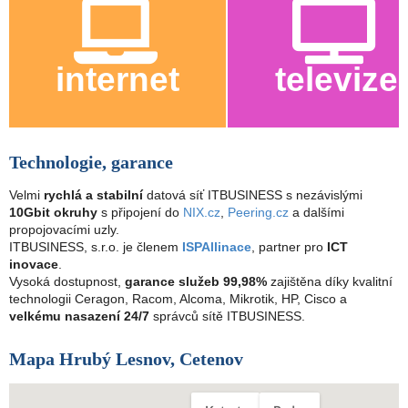
internet
televize
Technologie, garance
Velmi
rychlá a stabilní
datová síť ITBUSINESS s nezávislými
10Gbit okruhy
s připojení do
NIX.cz
,
Peering.cz
a dalšími
propojovacími uzly.
ITBUSINESS, s.r.o. je členem
ISPAllinace
, partner pro
ICT
inovace
.
Vysoká dostupnost,
garance služeb 99,98%
zajištěna díky kvalitní
technologii Ceragon, Racom, Alcoma, Mikrotik, HP, Cisco a
velkému nasazení 24/7
správců sítě ITBUSINESS.
Mapa Hrubý Lesnov, Cetenov