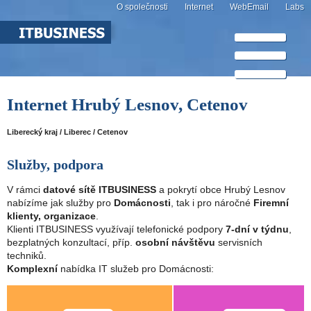
O společnosti
Internet
WebEmail
Labs
Internet Hrubý Lesnov, Cetenov
Liberecký kraj / Liberec / Cetenov
Služby, podpora
V rámci
datové sítě ITBUSINESS
a pokrytí obce Hrubý Lesnov
nabízíme jak služby pro
Domácnosti
, tak i pro náročné
Firemní
klienty, organizace
.
Klienti ITBUSINESS využívají telefonické podpory
7-dní v týdnu
,
bezplatných konzultací, příp.
osobní návštěvu
servisních
techniků.
Komplexní
nabídka IT služeb pro Domácnosti: