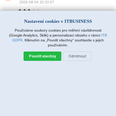
2026-08-04 20:33:07
Nastavení cookies v ITBUSINESS
Jiří Sadílek, Liberec
2026-08-03 20:08:43
Obešlo se bez výjezdu, komunikace i navržený
Používáme soubory cookies pro měření návštěvnosti
postup zafungoval, vše se vyřešilo, děkuji
(Google Analytics, Sklik) a personalizaci obsahu v rámci
ITB
GDPR
. Kliknutím na „Povolit všechny“ souhlasíte s jejich
používáním.
Miroslava Richtrová, Turnov
2026-08-03 18:54:12
Povolit všechny
Odmítnout
Dobry den, s techniky spokojenost, příjemní,
ochotni, ale internet stále nefunguje, takže se na
vás budu obracet znovu.
Miroslava Richtrová, Turnov
2026-08-03 18:05:26
Dobry den, s techniky spokojenost, příjemní,
ochotni, ale internet stále nefunguje, takže se na
vás budu obracet znovu.