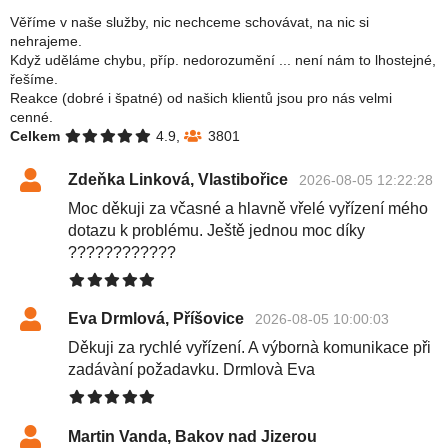
Věříme v naše služby, nic nechceme schovávat, na nic si
nehrajeme.
Když uděláme chybu, příp. nedorozumění ... není nám to lhostejné,
řešíme.
Reakce (dobré i špatné) od našich klientů jsou pro nás velmi
cenné.
Celkem
4.9,
3801
Zdeňka Linková, Vlastibořice
2026-08-05 12:22:28
Moc děkuji za včasné a hlavně vřelé vyřízení mého
dotazu k problému. Ještě jednou moc díky
????????????
Eva Drmlová, Příšovice
2026-08-05 10:00:03
Děkuji za rychlé vyřízení. A výbornà komunikace při
zadávàní požadavku. Drmlovà Eva
Martin Vanda, Bakov nad Jizerou