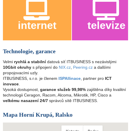
internet
televize
Technologie, garance
Velmi
rychlá a stabilní
datová síť ITBUSINESS s nezávislými
10Gbit okruhy
s připojení do
NIX.cz
,
Peering.cz
a dalšími
propojovacími uzly.
ITBUSINESS, s.r.o. je členem
ISPAllinace
, partner pro
ICT
inovace
.
Vysoká dostupnost,
garance služeb 99,98%
zajištěna díky kvalitní
technologii Ceragon, Racom, Alcoma, Mikrotik, HP, Cisco a
velkému nasazení 24/7
správců sítě ITBUSINESS.
Mapa Horní Krupá, Ralsko