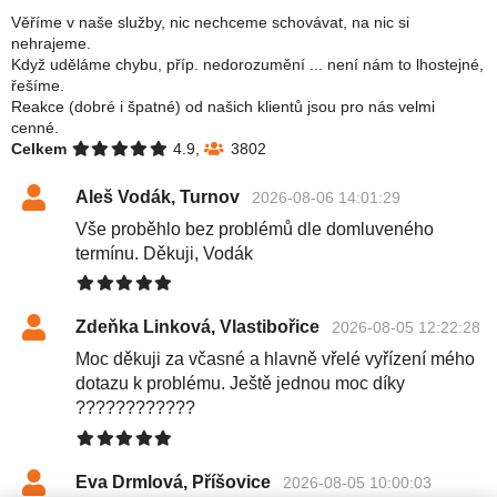
Věříme v naše služby, nic nechceme schovávat, na nic si
nehrajeme.
Když uděláme chybu, příp. nedorozumění ... není nám to lhostejné,
řešíme.
Reakce (dobré i špatné) od našich klientů jsou pro nás velmi
cenné.
Celkem
4.9,
3802
Aleš Vodák, Turnov
2026-08-06 14:01:29
Vše proběhlo bez problémů dle domluveného
termínu. Děkuji, Vodák
Zdeňka Linková, Vlastibořice
2026-08-05 12:22:28
Moc děkuji za včasné a hlavně vřelé vyřízení mého
dotazu k problému. Ještě jednou moc díky
????????????
Eva Drmlová, Příšovice
2026-08-05 10:00:03