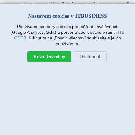
Děkuji za rychlé vyřízení. A výbornà komunikace při
zadávàní požadavku. Drmlovà Eva
Nastavení cookies v ITBUSINESS
Používáme soubory cookies pro měření návštěvnosti
Martin Vanda, Bakov nad Jizerou
(Google Analytics, Sklik) a personalizaci obsahu v rámci
ITB
2026-08-04 20:33:07
GDPR
. Kliknutím na „Povolit všechny“ souhlasíte s jejich
používáním.
Povolit všechny
Odmítnout
Jiří Sadílek, Liberec
2026-08-03 20:08:43
Obešlo se bez výjezdu, komunikace i navržený
postup zafungoval, vše se vyřešilo, děkuji
Miroslava Richtrová, Turnov
2026-08-03 18:54:12
Dobry den, s techniky spokojenost, příjemní,
ochotni, ale internet stále nefunguje, takže se na
vás budu obracet znovu.