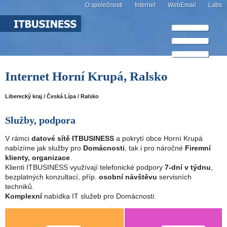
O společnosti
Internet
WebEmail
Labs
Internet Horní Krupá, Ralsko
Liberecký kraj / Česká Lípa / Ralsko
Služby, podpora
V rámci
datové sítě ITBUSINESS
a pokrytí obce Horní Krupá
nabízíme jak služby pro
Domácnosti
, tak i pro náročné
Firemní
klienty, organizace
.
Klienti ITBUSINESS využívají telefonické podpory
7-dní v týdnu
,
bezplatných konzultací, příp.
osobní návštěvu
servisních
techniků.
Komplexní
nabídka IT služeb pro Domácnosti: