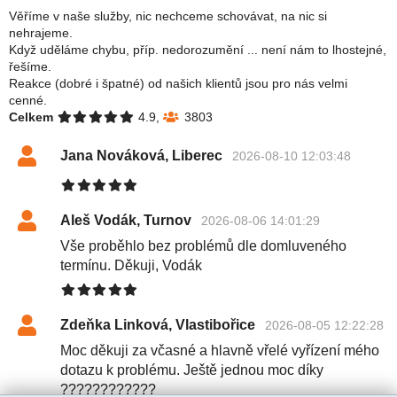
Věříme v naše služby, nic nechceme schovávat, na nic si
nehrajeme.
Když uděláme chybu, příp. nedorozumění ... není nám to lhostejné,
řešíme.
Reakce (dobré i špatné) od našich klientů jsou pro nás velmi
cenné.
Celkem
4.9,
3803
Jana Nováková, Liberec
2026-08-10 12:03:48
Aleš Vodák, Turnov
2026-08-06 14:01:29
Vše proběhlo bez problémů dle domluveného
termínu. Děkuji, Vodák
Zdeňka Linková, Vlastibořice
2026-08-05 12:22:28
Moc děkuji za včasné a hlavně vřelé vyřízení mého
dotazu k problému. Ještě jednou moc díky
????????????