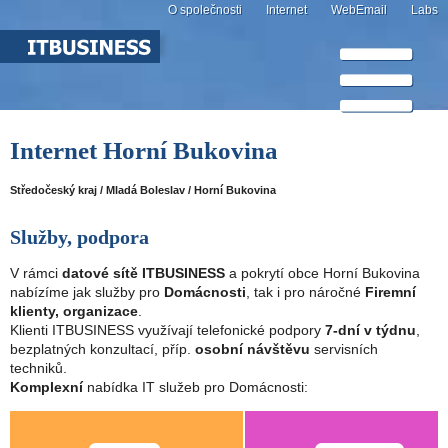
O společnosti
Internet
WebEmail
Labs
Internet Horní Bukovina
Středočeský kraj / Mladá Boleslav / Horní Bukovina
Služby, podpora
V rámci
datové sítě ITBUSINESS
a pokrytí obce Horní Bukovina
nabízíme jak služby pro
Domácnosti
, tak i pro náročné
Firemní
klienty, organizace
.
Klienti ITBUSINESS využívají telefonické podpory
7-dní v týdnu
,
bezplatných konzultací, příp.
osobní návštěvu
servisních
techniků.
Komplexní
nabídka IT služeb pro Domácnosti: