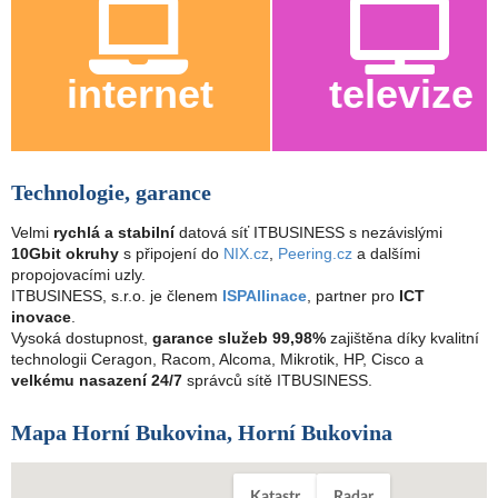
internet
televize
Technologie, garance
Velmi
rychlá a stabilní
datová síť ITBUSINESS s nezávislými
10Gbit okruhy
s připojení do
NIX.cz
,
Peering.cz
a dalšími
propojovacími uzly.
ITBUSINESS, s.r.o. je členem
ISPAllinace
, partner pro
ICT
inovace
.
Vysoká dostupnost,
garance služeb 99,98%
zajištěna díky kvalitní
technologii Ceragon, Racom, Alcoma, Mikrotik, HP, Cisco a
velkému nasazení 24/7
správců sítě ITBUSINESS.
Mapa Horní Bukovina, Horní Bukovina