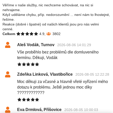
Věříme v naše služby, nic nechceme schovávat, na nic si
nehrajeme.
Když uděláme chybu, příp. nedorozumění ... není nám to lhostejné,
řešíme.
Reakce (dobré i špatné) od našich klientů jsou pro nás velmi
cenné.
Celkem
4.9,
3802
Aleš Vodák, Turnov
2026-08-06 14:01:29
Vše proběhlo bez problémů dle domluveného
termínu. Děkuji, Vodák
Zdeňka Linková, Vlastibořice
2026-08-05 12:22:28
Moc děkuji za včasné a hlavně vřelé vyřízení mého
dotazu k problému. Ještě jednou moc díky
????????????
Eva Drmlová, Příšovice
2026-08-05 10:00:03