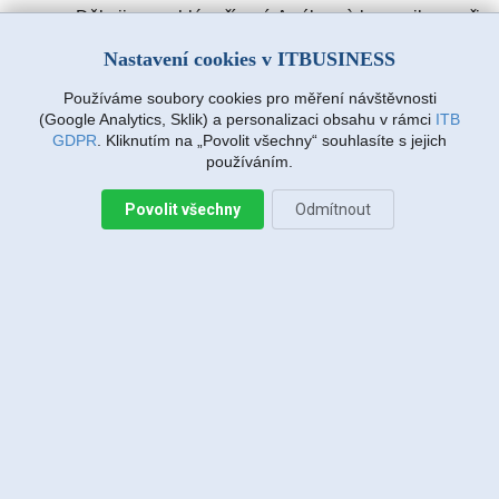
Děkuji za rychlé vyřízení. A výbornà komunikace při
zadávàní požadavku. Drmlovà Eva
Nastavení cookies v ITBUSINESS
Používáme soubory cookies pro měření návštěvnosti
Martin Vanda, Bakov nad Jizerou
(Google Analytics, Sklik) a personalizaci obsahu v rámci
ITB
2026-08-04 20:33:07
GDPR
. Kliknutím na „Povolit všechny“ souhlasíte s jejich
používáním.
Povolit všechny
Odmítnout
Jiří Sadílek, Liberec
2026-08-03 20:08:43
Obešlo se bez výjezdu, komunikace i navržený
postup zafungoval, vše se vyřešilo, děkuji
Miroslava Richtrová, Turnov
2026-08-03 18:54:12
Dobry den, s techniky spokojenost, příjemní,
ochotni, ale internet stále nefunguje, takže se na
vás budu obracet znovu.