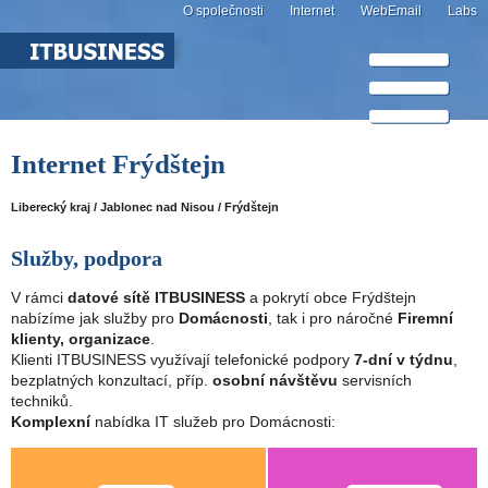
O společnosti
Internet
WebEmail
Labs
Internet Frýdštejn
Liberecký kraj / Jablonec nad Nisou / Frýdštejn
Služby, podpora
V rámci
datové sítě ITBUSINESS
a pokrytí obce Frýdštejn
nabízíme jak služby pro
Domácnosti
, tak i pro náročné
Firemní
klienty, organizace
.
Klienti ITBUSINESS využívají telefonické podpory
7-dní v týdnu
,
bezplatných konzultací, příp.
osobní návštěvu
servisních
techniků.
Komplexní
nabídka IT služeb pro Domácnosti: