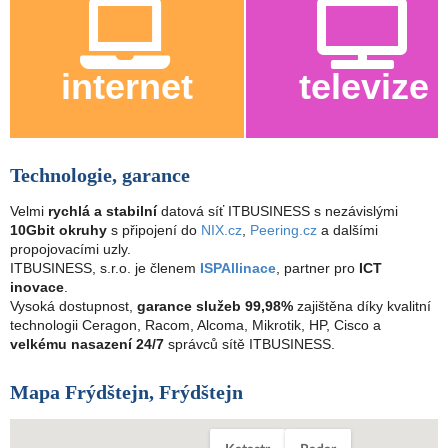
internet
televize
Technologie, garance
Velmi
rychlá a stabilní
datová síť ITBUSINESS s nezávislými
10Gbit okruhy
s připojení do
NIX.cz
,
Peering.cz
a dalšími
propojovacími uzly.
ITBUSINESS, s.r.o. je členem
ISPAllinace
, partner pro
ICT
inovace
.
Vysoká dostupnost,
garance služeb 99,98%
zajištěna díky kvalitní
technologii Ceragon, Racom, Alcoma, Mikrotik, HP, Cisco a
velkému nasazení 24/7
správců sítě ITBUSINESS.
Mapa Frýdštejn, Frýdštejn