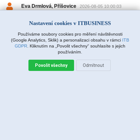
Eva Drmlová, Příšovice
2026-08-05 10:00:03
Děkuji za rychlé vyřízení. A výbornà komunikace při
zadávàní požadavku. Drmlovà Eva
Nastavení cookies v ITBUSINESS
Používáme soubory cookies pro měření návštěvnosti
(Google Analytics, Sklik) a personalizaci obsahu v rámci
ITB
Martin Vanda, Bakov nad Jizerou
GDPR
. Kliknutím na „Povolit všechny“ souhlasíte s jejich
2026-08-04 20:33:07
používáním.
Povolit všechny
Odmítnout
Jiří Sadílek, Liberec
2026-08-03 20:08:43
Obešlo se bez výjezdu, komunikace i navržený
postup zafungoval, vše se vyřešilo, děkuji
Miroslava Richtrová, Turnov
2026-08-03 18:54:12
Dobry den, s techniky spokojenost, příjemní,
ochotni, ale internet stále nefunguje, takže se na
vás budu obracet znovu.