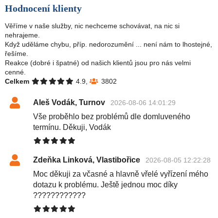
Hodnocení klienty
Věříme v naše služby, nic nechceme schovávat, na nic si
nehrajeme.
Když uděláme chybu, příp. nedorozumění ... není nám to lhostejné,
řešíme.
Reakce (dobré i špatné) od našich klientů jsou pro nás velmi
cenné.
Celkem
4.9,
3802
Aleš Vodák, Turnov
2026-08-06 14:01:29
Vše proběhlo bez problémů dle domluveného
termínu. Děkuji, Vodák
Zdeňka Linková, Vlastibořice
2026-08-05 12:22:28
Moc děkuji za včasné a hlavně vřelé vyřízení mého
dotazu k problému. Ještě jednou moc díky
????????????