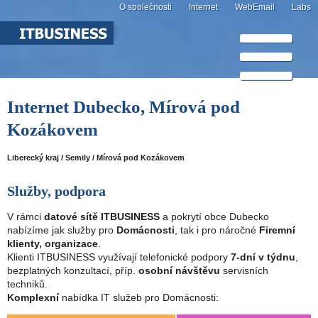
O společnosti
Internet
WebEmail
Labs
Internet Dubecko, Mírová pod
Kozákovem
Liberecký kraj / Semily / Mírová pod Kozákovem
Služby, podpora
V rámci
datové sítě ITBUSINESS
a pokrytí obce Dubecko
nabízíme jak služby pro
Domácnosti
, tak i pro náročné
Firemní
klienty, organizace
.
Klienti ITBUSINESS využívají telefonické podpory
7-dní v týdnu
,
bezplatných konzultací, příp.
osobní návštěvu
servisních
techniků.
Komplexní
nabídka IT služeb pro Domácnosti: