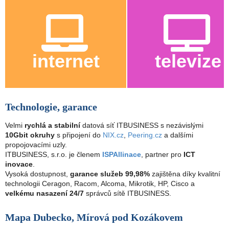
internet
televize
Technologie, garance
Velmi
rychlá a stabilní
datová síť ITBUSINESS s nezávislými
10Gbit okruhy
s připojení do
NIX.cz
,
Peering.cz
a dalšími
propojovacími uzly.
ITBUSINESS, s.r.o. je členem
ISPAllinace
, partner pro
ICT
inovace
.
Vysoká dostupnost,
garance služeb 99,98%
zajištěna díky kvalitní
technologii Ceragon, Racom, Alcoma, Mikrotik, HP, Cisco a
velkému nasazení 24/7
správců sítě ITBUSINESS.
Mapa Dubecko, Mírová pod Kozákovem