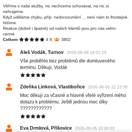
Věříme v naše služby, nic nechceme schovávat, na nic si
nehrajeme.
Když uděláme chybu, příp. nedorozumění ... není nám to lhostejné,
řešíme.
Reakce (dobré i špatné) od našich klientů jsou pro nás velmi
cenné.
Celkem
4.9,
3802
Aleš Vodák, Turnov
2026-08-06 14:01:29
Vše proběhlo bez problémů dle domluveného
termínu. Děkuji, Vodák
Zdeňka Linková, Vlastibořice
2026-08-05 12:22:28
Moc děkuji za včasné a hlavně vřelé vyřízení mého
dotazu k problému. Ještě jednou moc díky
????????????
Eva Drmlová, Příšovice
2026-08-05 10:00:03