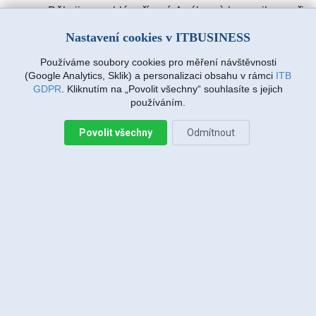
Děkuji za rychlé vyřízení. A výbornà komunikace při
zadávàní požadavku. Drmlovà Eva
Nastavení cookies v ITBUSINESS
Používáme soubory cookies pro měření návštěvnosti
Martin Vanda, Bakov nad Jizerou
(Google Analytics, Sklik) a personalizaci obsahu v rámci
ITB
2026-08-04 20:33:07
GDPR
. Kliknutím na „Povolit všechny“ souhlasíte s jejich
používáním.
Povolit všechny
Odmítnout
Jiří Sadílek, Liberec
2026-08-03 20:08:43
Obešlo se bez výjezdu, komunikace i navržený
postup zafungoval, vše se vyřešilo, děkuji
Miroslava Richtrová, Turnov
2026-08-03 18:54:12
Dobry den, s techniky spokojenost, příjemní,
ochotni, ale internet stále nefunguje, takže se na
vás budu obracet znovu.