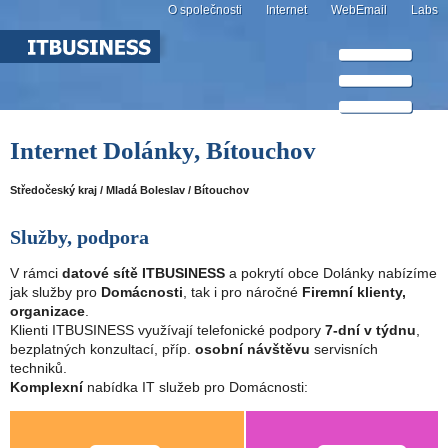
O společnosti
Internet
WebEmail
Labs
Internet Dolánky, Bítouchov
Středočeský kraj / Mladá Boleslav / Bítouchov
Služby, podpora
V rámci
datové sítě ITBUSINESS
a pokrytí obce Dolánky nabízíme
jak služby pro
Domácnosti
, tak i pro náročné
Firemní klienty,
organizace
.
Klienti ITBUSINESS využívají telefonické podpory
7-dní v týdnu
,
bezplatných konzultací, příp.
osobní návštěvu
servisních
techniků.
Komplexní
nabídka IT služeb pro Domácnosti: