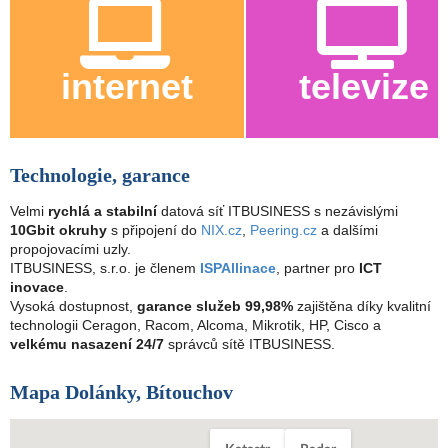
internet
televize
Technologie, garance
Velmi
rychlá a stabilní
datová síť ITBUSINESS s nezávislými
10Gbit okruhy
s připojení do
NIX.cz
,
Peering.cz
a dalšími
propojovacími uzly.
ITBUSINESS, s.r.o. je členem
ISPAllinace
, partner pro
ICT
inovace
.
Vysoká dostupnost,
garance služeb 99,98%
zajištěna díky kvalitní
technologii Ceragon, Racom, Alcoma, Mikrotik, HP, Cisco a
velkému nasazení 24/7
správců sítě ITBUSINESS.
Mapa Dolánky, Bítouchov