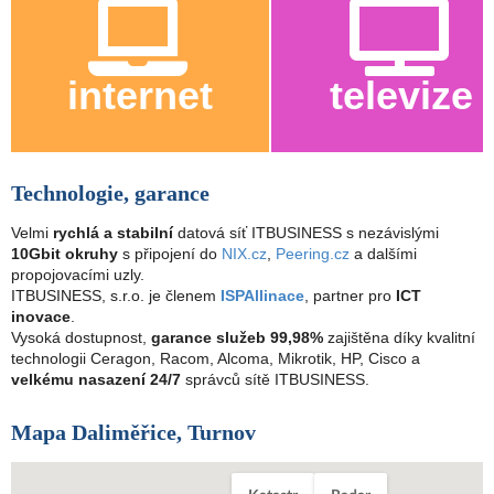
internet
televize
Technologie, garance
Velmi
rychlá a stabilní
datová síť ITBUSINESS s nezávislými
10Gbit okruhy
s připojení do
NIX.cz
,
Peering.cz
a dalšími
propojovacími uzly.
ITBUSINESS, s.r.o. je členem
ISPAllinace
, partner pro
ICT
inovace
.
Vysoká dostupnost,
garance služeb 99,98%
zajištěna díky kvalitní
technologii Ceragon, Racom, Alcoma, Mikrotik, HP, Cisco a
velkému nasazení 24/7
správců sítě ITBUSINESS.
Mapa Daliměřice, Turnov