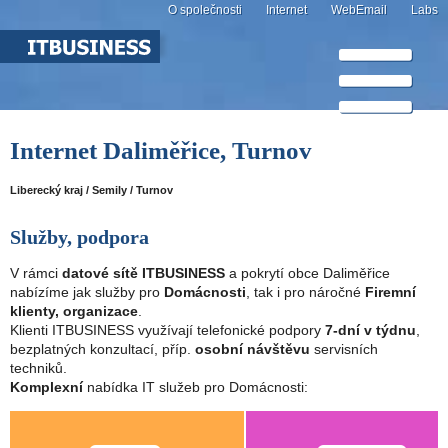
O společnosti
Internet
WebEmail
Labs
Internet Daliměřice, Turnov
Liberecký kraj / Semily / Turnov
Služby, podpora
V rámci
datové sítě ITBUSINESS
a pokrytí obce Daliměřice
nabízíme jak služby pro
Domácnosti
, tak i pro náročné
Firemní
klienty, organizace
.
Klienti ITBUSINESS využívají telefonické podpory
7-dní v týdnu
,
bezplatných konzultací, příp.
osobní návštěvu
servisních
techniků.
Komplexní
nabídka IT služeb pro Domácnosti: