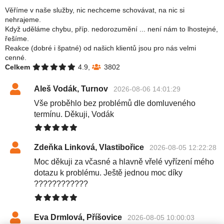
Věříme v naše služby, nic nechceme schovávat, na nic si
nehrajeme.
Když uděláme chybu, příp. nedorozumění ... není nám to lhostejné,
řešíme.
Reakce (dobré i špatné) od našich klientů jsou pro nás velmi
cenné.
Celkem
4.9,
3802
Aleš Vodák, Turnov
2026-08-06 14:01:29
Vše proběhlo bez problémů dle domluveného
termínu. Děkuji, Vodák
Zdeňka Linková, Vlastibořice
2026-08-05 12:22:28
Moc děkuji za včasné a hlavně vřelé vyřízení mého
dotazu k problému. Ještě jednou moc díky
????????????
Eva Drmlová, Příšovice
2026-08-05 10:00:03