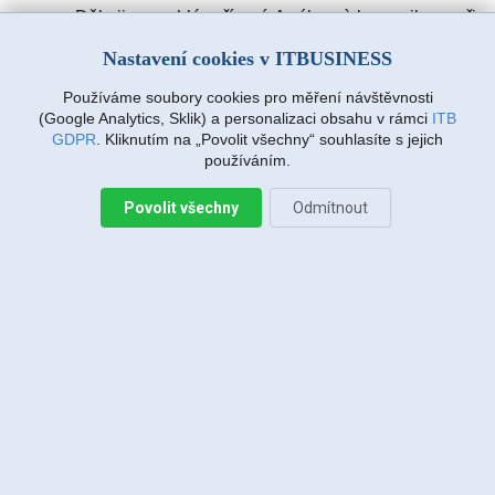
Děkuji za rychlé vyřízení. A výbornà komunikace při
zadávàní požadavku. Drmlovà Eva
Nastavení cookies v ITBUSINESS
Používáme soubory cookies pro měření návštěvnosti
Martin Vanda, Bakov nad Jizerou
(Google Analytics, Sklik) a personalizaci obsahu v rámci
ITB
2026-08-04 20:33:07
GDPR
. Kliknutím na „Povolit všechny“ souhlasíte s jejich
používáním.
Povolit všechny
Odmítnout
Jiří Sadílek, Liberec
2026-08-03 20:08:43
Obešlo se bez výjezdu, komunikace i navržený
postup zafungoval, vše se vyřešilo, děkuji
Miroslava Richtrová, Turnov
2026-08-03 18:54:12
Dobry den, s techniky spokojenost, příjemní,
ochotni, ale internet stále nefunguje, takže se na
vás budu obracet znovu.