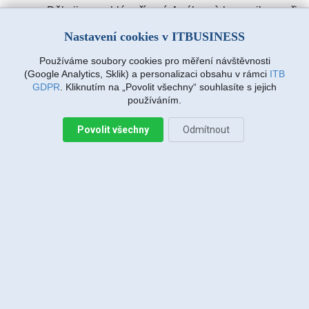
Děkuji za rychlé vyřízení. A výbornà komunikace při
zadávàní požadavku. Drmlovà Eva
Nastavení cookies v ITBUSINESS
Používáme soubory cookies pro měření návštěvnosti
Martin Vanda, Bakov nad Jizerou
(Google Analytics, Sklik) a personalizaci obsahu v rámci
ITB
2026-08-04 20:33:07
GDPR
. Kliknutím na „Povolit všechny“ souhlasíte s jejich
používáním.
Povolit všechny
Odmítnout
Jiří Sadílek, Liberec
2026-08-03 20:08:43
Obešlo se bez výjezdu, komunikace i navržený
postup zafungoval, vše se vyřešilo, děkuji
Miroslava Richtrová, Turnov
2026-08-03 18:54:12
Dobry den, s techniky spokojenost, příjemní,
ochotni, ale internet stále nefunguje, takže se na
vás budu obracet znovu.