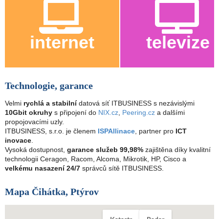
internet
televize
Technologie, garance
Velmi
rychlá a stabilní
datová síť ITBUSINESS s nezávislými
10Gbit okruhy
s připojení do
NIX.cz
,
Peering.cz
a dalšími
propojovacími uzly.
ITBUSINESS, s.r.o. je členem
ISPAllinace
, partner pro
ICT
inovace
.
Vysoká dostupnost,
garance služeb 99,98%
zajištěna díky kvalitní
technologii Ceragon, Racom, Alcoma, Mikrotik, HP, Cisco a
velkému nasazení 24/7
správců sítě ITBUSINESS.
Mapa Čihátka, Ptýrov