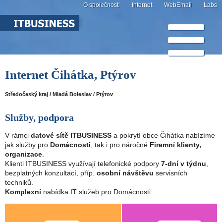
O společnosti
Internet
WebEmail
Labs
Internet Čihátka, Ptýrov
Středočeský kraj / Mladá Boleslav / Ptýrov
Služby, podpora
V rámci
datové sítě ITBUSINESS
a pokrytí obce Čihátka nabízíme
jak služby pro
Domácnosti
, tak i pro náročné
Firemní klienty,
organizace
.
Klienti ITBUSINESS využívají telefonické podpory
7-dní v týdnu
,
bezplatných konzultací, příp.
osobní návštěvu
servisních
techniků.
Komplexní
nabídka IT služeb pro Domácnosti: