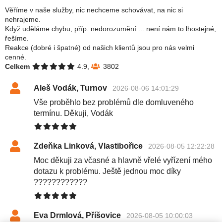
Věříme v naše služby, nic nechceme schovávat, na nic si
nehrajeme.
Když uděláme chybu, příp. nedorozumění ... není nám to lhostejné,
řešíme.
Reakce (dobré i špatné) od našich klientů jsou pro nás velmi
cenné.
Celkem
4.9,
3802
Aleš Vodák, Turnov
2026-08-06 14:01:29
Vše proběhlo bez problémů dle domluveného
termínu. Děkuji, Vodák
Zdeňka Linková, Vlastibořice
2026-08-05 12:22:28
Moc děkuji za včasné a hlavně vřelé vyřízení mého
dotazu k problému. Ještě jednou moc díky
????????????
Eva Drmlová, Příšovice
2026-08-05 10:00:03