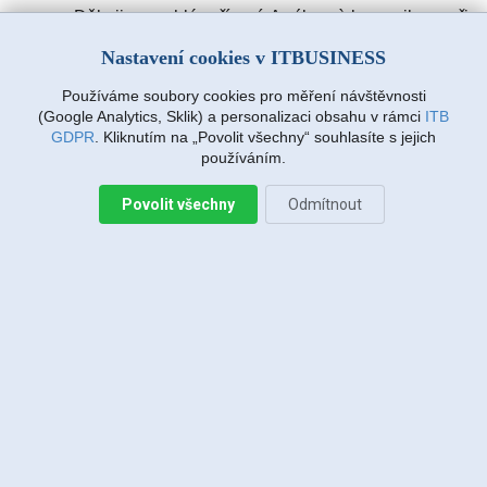
Děkuji za rychlé vyřízení. A výbornà komunikace při
zadávàní požadavku. Drmlovà Eva
Nastavení cookies v ITBUSINESS
Používáme soubory cookies pro měření návštěvnosti
Martin Vanda, Bakov nad Jizerou
(Google Analytics, Sklik) a personalizaci obsahu v rámci
ITB
2026-08-04 20:33:07
GDPR
. Kliknutím na „Povolit všechny“ souhlasíte s jejich
používáním.
Povolit všechny
Odmítnout
Jiří Sadílek, Liberec
2026-08-03 20:08:43
Obešlo se bez výjezdu, komunikace i navržený
postup zafungoval, vše se vyřešilo, děkuji
Miroslava Richtrová, Turnov
2026-08-03 18:54:12
Dobry den, s techniky spokojenost, příjemní,
ochotni, ale internet stále nefunguje, takže se na
vás budu obracet znovu.