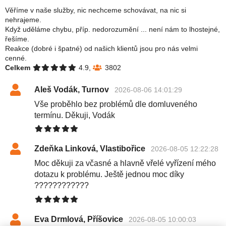
Věříme v naše služby, nic nechceme schovávat, na nic si
nehrajeme.
Když uděláme chybu, příp. nedorozumění ... není nám to lhostejné,
řešíme.
Reakce (dobré i špatné) od našich klientů jsou pro nás velmi
cenné.
Celkem
4.9,
3802
Aleš Vodák, Turnov
2026-08-06 14:01:29
Vše proběhlo bez problémů dle domluveného
termínu. Děkuji, Vodák
Zdeňka Linková, Vlastibořice
2026-08-05 12:22:28
Moc děkuji za včasné a hlavně vřelé vyřízení mého
dotazu k problému. Ještě jednou moc díky
????????????
Eva Drmlová, Příšovice
2026-08-05 10:00:03