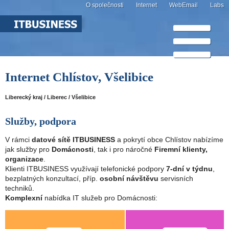
O společnosti
Internet
WebEmail
Labs
Internet Chlístov, Všelibice
Liberecký kraj / Liberec / Všelibice
Služby, podpora
V rámci
datové sítě ITBUSINESS
a pokrytí obce Chlístov nabízíme
jak služby pro
Domácnosti
, tak i pro náročné
Firemní klienty,
organizace
.
Klienti ITBUSINESS využívají telefonické podpory
7-dní v týdnu
,
bezplatných konzultací, příp.
osobní návštěvu
servisních
techniků.
Komplexní
nabídka IT služeb pro Domácnosti: