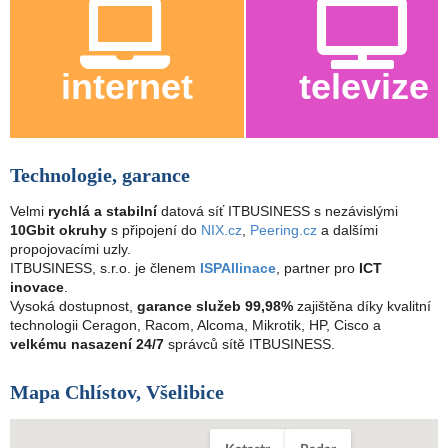
internet
televize
Technologie, garance
Velmi
rychlá a stabilní
datová síť ITBUSINESS s nezávislými
10Gbit okruhy
s připojení do
NIX.cz
,
Peering.cz
a dalšími
propojovacími uzly.
ITBUSINESS, s.r.o. je členem
ISPAllinace
, partner pro
ICT
inovace
.
Vysoká dostupnost,
garance služeb 99,98%
zajištěna díky kvalitní
technologii Ceragon, Racom, Alcoma, Mikrotik, HP, Cisco a
velkému nasazení 24/7
správců sítě ITBUSINESS.
Mapa Chlístov, Všelibice