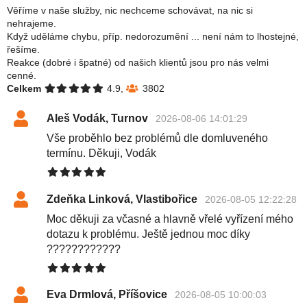
Věříme v naše služby, nic nechceme schovávat, na nic si
nehrajeme.
Když uděláme chybu, příp. nedorozumění ... není nám to lhostejné,
řešíme.
Reakce (dobré i špatné) od našich klientů jsou pro nás velmi
cenné.
Celkem
4.9,
3802
Aleš Vodák, Turnov
2026-08-06 14:01:29
Vše proběhlo bez problémů dle domluveného
termínu. Děkuji, Vodák
Zdeňka Linková, Vlastibořice
2026-08-05 12:22:28
Moc děkuji za včasné a hlavně vřelé vyřízení mého
dotazu k problému. Ještě jednou moc díky
????????????
Eva Drmlová, Příšovice
2026-08-05 10:00:03