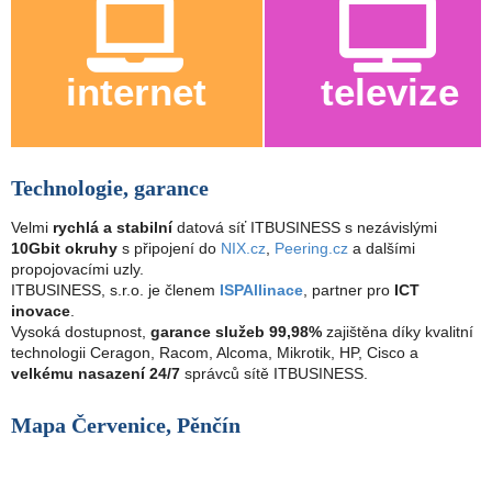
internet
televize
Technologie, garance
Velmi
rychlá a stabilní
datová síť ITBUSINESS s nezávislými
10Gbit okruhy
s připojení do
NIX.cz
,
Peering.cz
a dalšími
propojovacími uzly.
ITBUSINESS, s.r.o. je členem
ISPAllinace
, partner pro
ICT
inovace
.
Vysoká dostupnost,
garance služeb 99,98%
zajištěna díky kvalitní
technologii Ceragon, Racom, Alcoma, Mikrotik, HP, Cisco a
velkému nasazení 24/7
správců sítě ITBUSINESS.
Mapa Červenice, Pěnčín