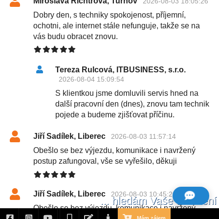
Miroslava Richtrová, Turnov
2026-08-03 18:05:26
Dobry den, s techniky spokojenost, příjemní,
ochotni, ale internet stále nefunguje, takže se na
vás budu obracet znovu.
Tereza Rulcová, ITBUSINESS, s.r.o.
2026-08-04 15:09:54
S klientkou jsme domluvili servis hned na
další pracovní den (dnes), znovu tam technik
pojede a budeme zjišťovat příčinu.
Jiří Sadílek, Liberec
2026-08-03 11:57:14
Obešlo se bez výjezdu, komunikace i navržený
postup zafungoval, vše se vyřešilo, děkuji
Jiří Sadílek, Liberec
2026-08-03 10:45:26
... hledám Vaše umístění
Obešlo se bez výjezdu, komunikace i navržený
postup zafungoval, vše se vyřešilo, děkuji
Mám zájem