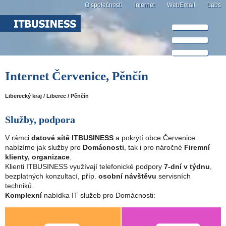
O společnosti
Internet
WebEmail
Labs
Internet Červenice, Pěnčín
Liberecký kraj / Liberec / Pěnčín
Služby, podpora
V rámci
datové sítě ITBUSINESS
a pokrytí obce Červenice
nabízíme jak služby pro
Domácnosti
, tak i pro náročné
Firemní
klienty, organizace
.
Klienti ITBUSINESS využívají telefonické podpory
7-dní v týdnu
,
bezplatných konzultací, příp.
osobní návštěvu
servisních
techniků.
Komplexní
nabídka IT služeb pro Domácnosti: