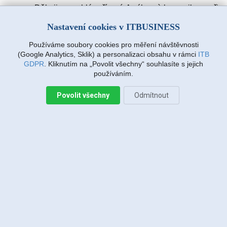
Děkuji za rychlé vyřízení. A výbornà komunikace při
zadávàní požadavku. Drmlovà Eva
Nastavení cookies v ITBUSINESS
Používáme soubory cookies pro měření návštěvnosti
Martin Vanda, Bakov nad Jizerou
(Google Analytics, Sklik) a personalizaci obsahu v rámci
ITB
2026-08-04 20:33:07
GDPR
. Kliknutím na „Povolit všechny“ souhlasíte s jejich
používáním.
Povolit všechny
Odmítnout
Jiří Sadílek, Liberec
2026-08-03 20:08:43
Obešlo se bez výjezdu, komunikace i navržený
postup zafungoval, vše se vyřešilo, děkuji
Miroslava Richtrová, Turnov
2026-08-03 18:54:12
Dobry den, s techniky spokojenost, příjemní,
ochotni, ale internet stále nefunguje, takže se na
vás budu obracet znovu.