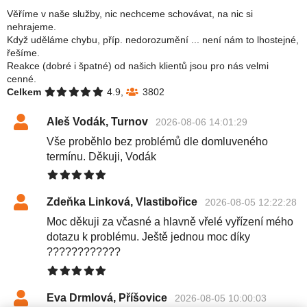
Věříme v naše služby, nic nechceme schovávat, na nic si
nehrajeme.
Když uděláme chybu, příp. nedorozumění ... není nám to lhostejné,
řešíme.
Reakce (dobré i špatné) od našich klientů jsou pro nás velmi
cenné.
Celkem
4.9,
3802
Aleš Vodák, Turnov
2026-08-06 14:01:29
Vše proběhlo bez problémů dle domluveného
termínu. Děkuji, Vodák
Zdeňka Linková, Vlastibořice
2026-08-05 12:22:28
Moc děkuji za včasné a hlavně vřelé vyřízení mého
dotazu k problému. Ještě jednou moc díky
????????????
Eva Drmlová, Příšovice
2026-08-05 10:00:03