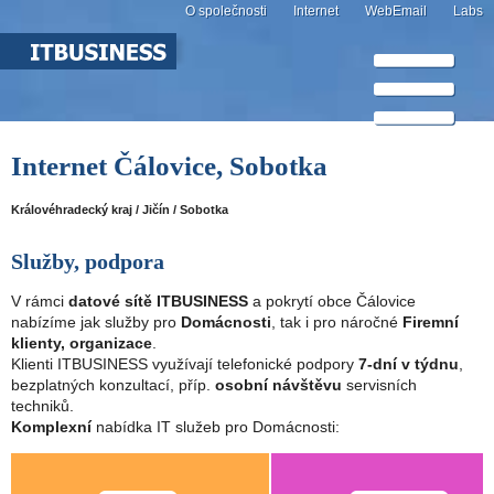
O společnosti
Internet
WebEmail
Labs
Internet Čálovice, Sobotka
Královéhradecký kraj / Jičín / Sobotka
Služby, podpora
V rámci
datové sítě ITBUSINESS
a pokrytí obce Čálovice
nabízíme jak služby pro
Domácnosti
, tak i pro náročné
Firemní
klienty, organizace
.
Klienti ITBUSINESS využívají telefonické podpory
7-dní v týdnu
,
bezplatných konzultací, příp.
osobní návštěvu
servisních
techniků.
Komplexní
nabídka IT služeb pro Domácnosti: