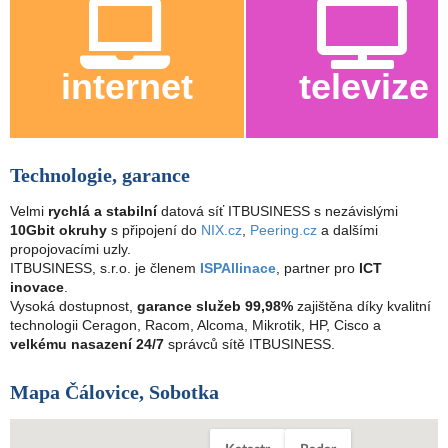
internet
televize
Technologie, garance
Velmi
rychlá a stabilní
datová síť ITBUSINESS s nezávislými
10Gbit okruhy
s připojení do
NIX.cz
,
Peering.cz
a dalšími
propojovacími uzly.
ITBUSINESS, s.r.o. je členem
ISPAllinace
, partner pro
ICT
inovace
.
Vysoká dostupnost,
garance služeb 99,98%
zajištěna díky kvalitní
technologii Ceragon, Racom, Alcoma, Mikrotik, HP, Cisco a
velkému nasazení 24/7
správců sítě ITBUSINESS.
Mapa Čálovice, Sobotka