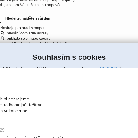
ic si nehrajeme.
 to lhostejné, řešíme.
ás velmi cenné.
:29