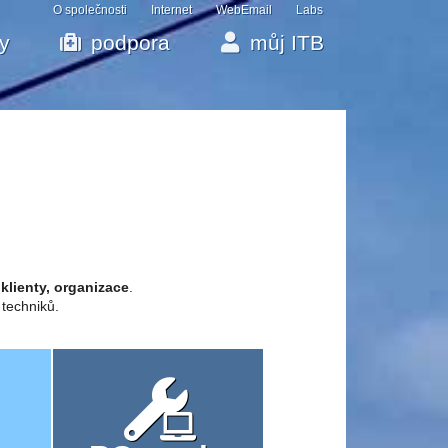
O společnosti
Internet
WebEmail
Labs
by
podpora
můj ITB
 klienty, organizace
.
 techniků.