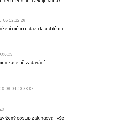
eného termínu. Děkuji, Vodák
8-05 12:22:28
yřízení mého dotazu k problému.
0:00:03
omunikace při zadávàní
26-08-04 20:33:07
:43
avržený postup zafungoval, vše