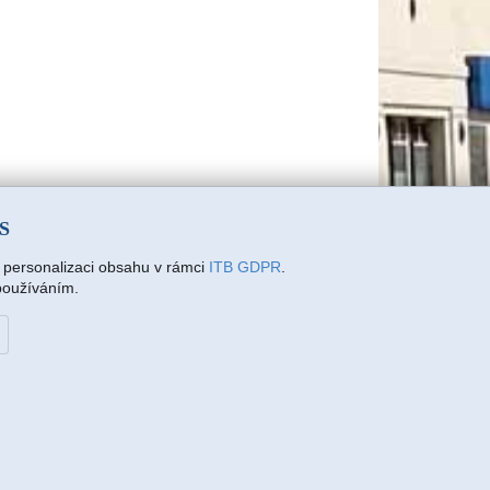
SS
a personalizaci obsahu v rámci
ITB GDPR
.
 používáním.