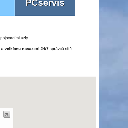
PCservis
pojovacími uzly.
o a
velkému nasazení 24/7
správců sítě