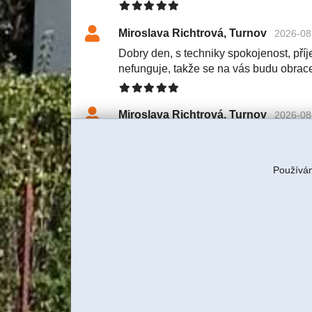
Miroslava Richtrová, Turnov
2026-08
Dobry den, s techniky spokojenost, příje
nefunguje, takže se na vás budu obrac
Miroslava Richtrová, Turnov
2026-08
Dobry den, s techniky spokojenost, příje
nefunguje, takže se na vás budu obrac
Používám
Tereza Rulcová, ITBUSINESS, s
S klientkou jsme domluvili servi
znovu tam technik pojede a budem
Jiří Sadílek, Liberec
2026-08-03 11:57
Obešlo se bez výjezdu, komunikace i n
se vyřešilo, děkuji