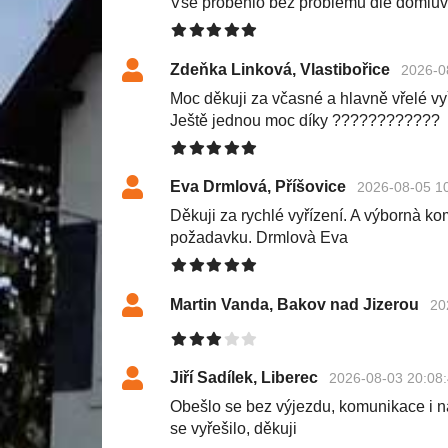
Vše proběhlo bez problémů dle domluv
Zdeňka Linková, Vlastibořice
2026-0
Moc děkuji za včasné a hlavně vřelé v
Ještě jednou moc díky ????????????
Eva Drmlová, Příšovice
2026-08-05 1
Děkuji za rychlé vyřízení. A výbornà k
požadavku. Drmlovà Eva
Martin Vanda, Bakov nad Jizerou
20
Jiří Sadílek, Liberec
2026-08-03 20:08
Obešlo se bez výjezdu, komunikace i n
se vyřešilo, děkuji