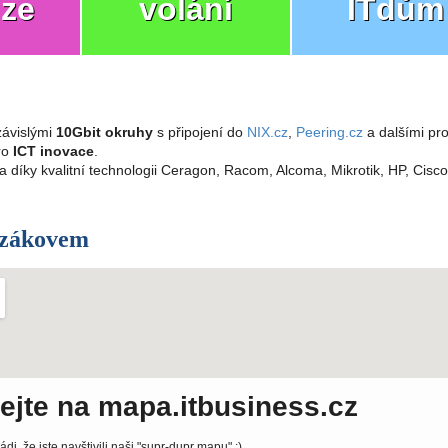
ize
volání
ITdům
ávislými
10Gbit okruhy
s připojení do
NIX.cz
,
Peering.cz
a dalšími pro
pro
ICT inovace
.
a díky kvalitní technologii Ceragon, Racom, Alcoma, Mikrotik, HP, Cisc
ozákovem