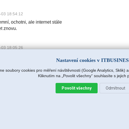
-03 18:54:12
mní, ochotni, ale internet stále
et znovu.
-03 18:05:26
mní, ochotni, ale internet stále
Nastavení cookies v ITBUSINE
et znovu.
e soubory cookies pro měření návštěvnosti (Google Analytics, Sklik) 
Kliknutím na „Povolit všechny“ souhlasíte s jejich
.r.o.
2026-08-04 15:09:54
Povolit všechny
Odmítnout
s hned na další pracovní den (dnes),
e zjišťovat příčinu.
:14
avržený postup zafungoval, vše