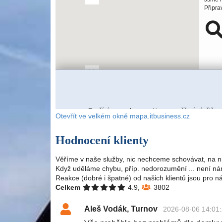
Otevřít ve velkém okně mapa.itbusiness.cz
Hodnocení klienty
Věříme v naše služby, nic nechceme schovávat, na n
Když uděláme chybu, příp. nedorozumění ... není nám
Reakce (dobré i špatné) od našich klientů jsou pro n
Celkem
4.9,
3802
Aleš Vodák, Turnov
2026-08-06 14:01