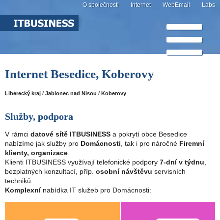
O společnosti
Internet
WebEmail
Labs
Internet Besedice, Koberovy
Liberecký kraj / Jablonec nad Nisou / Koberovy
Služby, podpora
V rámci
datové sítě ITBUSINESS
a pokrytí obce Besedice
nabízíme jak služby pro
Domácnosti
, tak i pro náročné
Firemní
klienty, organizace
.
Klienti ITBUSINESS využívají telefonické podpory
7-dní v týdnu
,
bezplatných konzultací, příp.
osobní návštěvu
servisních
techniků.
Komplexní
nabídka IT služeb pro Domácnosti: