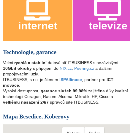
internet
televize
Technologie, garance
Velmi
rychlá a stabilní
datová síť ITBUSINESS s nezávislými
10Gbit okruhy
s připojení do
NIX.cz
,
Peering.cz
a dalšími
propojovacími uzly.
ITBUSINESS, s.r.o. je členem
ISPAllinace
, partner pro
ICT
inovace
.
Vysoká dostupnost,
garance služeb 99,98%
zajištěna díky kvalitní
technologii Ceragon, Racom, Alcoma, Mikrotik, HP, Cisco a
velkému nasazení 24/7
správců sítě ITBUSINESS.
Mapa Besedice, Koberovy