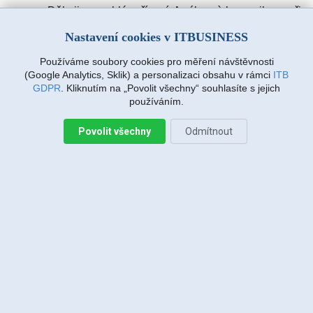
Děkuji za rychlé vyřízení. A výbornà komunikace při
zadávàní požadavku. Drmlovà Eva
Nastavení cookies v ITBUSINESS
Používáme soubory cookies pro měření návštěvnosti
Martin Vanda, Bakov nad Jizerou
(Google Analytics, Sklik) a personalizaci obsahu v rámci
ITB
2026-08-04 20:33:07
GDPR
. Kliknutím na „Povolit všechny“ souhlasíte s jejich
používáním.
Povolit všechny
Odmítnout
Jiří Sadílek, Liberec
2026-08-03 20:08:43
Obešlo se bez výjezdu, komunikace i navržený
postup zafungoval, vše se vyřešilo, děkuji
Miroslava Richtrová, Turnov
2026-08-03 18:54:12
Dobry den, s techniky spokojenost, příjemní,
ochotni, ale internet stále nefunguje, takže se na
vás budu obracet znovu.