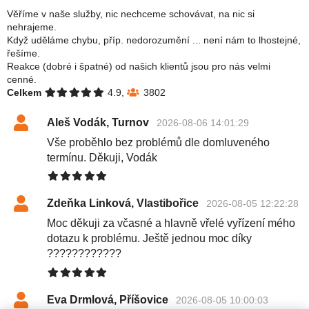
Věříme v naše služby, nic nechceme schovávat, na nic si
nehrajeme.
Když uděláme chybu, příp. nedorozumění ... není nám to lhostejné,
řešíme.
Reakce (dobré i špatné) od našich klientů jsou pro nás velmi
cenné.
Celkem
4.9,
3802
Aleš Vodák, Turnov
2026-08-06 14:01:29
Vše proběhlo bez problémů dle domluveného
termínu. Děkuji, Vodák
Zdeňka Linková, Vlastibořice
2026-08-05 12:22:28
Moc děkuji za včasné a hlavně vřelé vyřízení mého
dotazu k problému. Ještě jednou moc díky
????????????
Eva Drmlová, Příšovice
2026-08-05 10:00:03