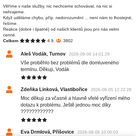
Věříme v naše služby, nic nechceme schovávat, na nic si
nehrajeme.
Když uděláme chybu, příp. nedorozumění ... není nám to lhostejné,
řešíme.
Reakce (dobré i špatné) od našich klientů jsou pro nás velmi
cenné.
Celkem
4.9,
3802
Aleš Vodák, Turnov
2026-08-06 14:01:29
Vše proběhlo bez problémů dle domluveného
termínu. Děkuji, Vodák
Zdeňka Linková, Vlastibořice
2026-08-05 12:22:28
Moc děkuji za včasné a hlavně vřelé vyřízení mého
dotazu k problému. Ještě jednou moc díky
????????????
Eva Drmlová, Příšovice
2026-08-05 10:00:03