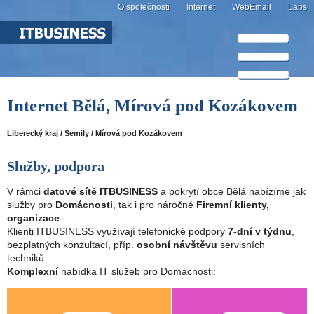
O společnosti
Internet
WebEmail
Labs
Internet Bělá, Mírová pod Kozákovem
Liberecký kraj / Semily / Mírová pod Kozákovem
Služby, podpora
V rámci
datové sítě ITBUSINESS
a pokrytí obce Bělá nabízíme jak
služby pro
Domácnosti
, tak i pro náročné
Firemní klienty,
organizace
.
Klienti ITBUSINESS využívají telefonické podpory
7-dní v týdnu
,
bezplatných konzultací, příp.
osobní návštěvu
servisních
techniků.
Komplexní
nabídka IT služeb pro Domácnosti: