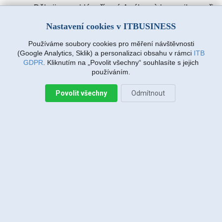
Děkuji za rychlé vyřízení. A výbornà komunikace při
zadávàní požadavku. Drmlovà Eva
Nastavení cookies v ITBUSINESS
Používáme soubory cookies pro měření návštěvnosti
Martin Vanda, Bakov nad Jizerou
(Google Analytics, Sklik) a personalizaci obsahu v rámci
ITB
2026-08-04 20:33:07
GDPR
. Kliknutím na „Povolit všechny“ souhlasíte s jejich
používáním.
Povolit všechny
Odmítnout
Jiří Sadílek, Liberec
2026-08-03 20:08:43
Obešlo se bez výjezdu, komunikace i navržený
postup zafungoval, vše se vyřešilo, děkuji
Miroslava Richtrová, Turnov
2026-08-03 18:54:12
Dobry den, s techniky spokojenost, příjemní,
ochotni, ale internet stále nefunguje, takže se na
vás budu obracet znovu.