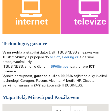
internet
televize
Technologie, garance
Velmi
rychlá a stabilní
datová síť ITBUSINESS s nezávislými
10Gbit okruhy
s připojení do
NIX.cz
,
Peering.cz
a dalšími
propojovacími uzly.
ITBUSINESS, s.r.o. je členem
ISPAllinace
, partner pro
ICT
inovace
.
Vysoká dostupnost,
garance služeb 99,98%
zajištěna díky kvalitní
technologii Ceragon, Racom, Alcoma, Mikrotik, HP, Cisco a
velkému nasazení 24/7
správců sítě ITBUSINESS.
Mapa Bělá, Mírová pod Kozákovem